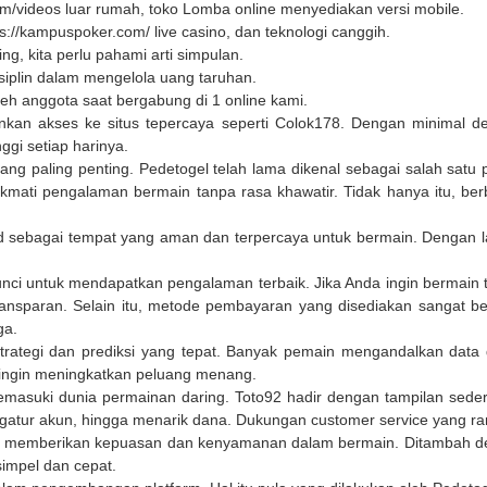
om/videos
luar rumah, toko Lomba online menyediakan versi mobile.
ps://kampuspoker.com/
live casino, dan teknologi canggih.
ng, kita perlu pahami arti simpulan.
siplin dalam mengelola uang taruhan.
eh anggota saat bergabung di 1 online kami.
nkan akses ke situs tepercaya seperti
Colok178
. Dengan minimal de
gi setiap harinya.
yang paling penting.
Pedetogel
telah lama dikenal sebagai salah sat
ati pengalaman bermain tanpa rasa khawatir. Tidak hanya itu, berbag
lid sebagai tempat yang aman dan terpercaya untuk bermain. Dengan
h kunci untuk mendapatkan pengalaman terbaik. Jika Anda ingin berm
ransparan. Selain itu, metode pembayaran yang disediakan sangat 
ga.
strategi dan prediksi yang tepat. Banyak pemain mengandalkan data 
 ingin meningkatkan peluang menang.
emasuki dunia permainan daring.
Toto92
hadir dengan tampilan sede
ur akun, hingga menarik dana. Dukungan customer service yang ramah
memberikan kepuasan dan kenyamanan dalam bermain. Ditambah dengan
impel dan cepat.