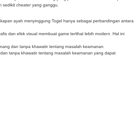
n sedikit cheater yang ganggu.
rcakapan ayah menyinggung
Togel
hanya sebagai perbandingan antara
afis dan efek visual membuat game terlihat lebih modern. Hal ini
enang dan tanpa khawatir tentang masalah keamanan.
 dan tanpa khawatir tentang masalah keamanan yang dapat