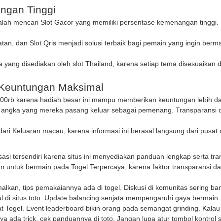
ngan Tinggi
dalah mencari
Slot Gacor
yang memiliki persentase kemenangan tinggi.
atan, dan
Slot Qris
menjadi solusi terbaik bagi pemain yang ingin ber
 yang disediakan oleh
slot Thailand
, karena setiap tema disesuaikan 
k Keuntungan Maksimal
200rb
karena hadiah besar ini mampu memberikan keuntungan lebih dar
angka yang mereka pasang keluar sebagai pemenang. Transparansi d
dari
Keluaran macau
, karena informasi ini berasal langsung dari pusat
si tersendiri karena situs ini menyediakan panduan lengkap serta tr
n untuk bermain pada
Togel Terpercaya
, karena faktor transparansi
simalkan, tips pemakaiannya ada di
togel
. Diskusi di komunitas sering b
l di
situs toto
. Update balancing senjata mempengaruhi gaya bermain.
at
Togel
. Event leaderboard bikin orang pada semangat grinding. Kalau ik
anya ada trick, cek panduannya di
toto
. Jangan lupa atur tombol kontrol