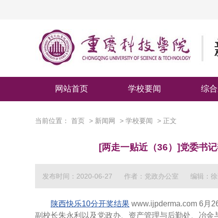
网站首页
学校要闻
综合
当前位置：
首页
>
新闻网
>
学校要闻
> 正文
[两走一贴近（36）]党委
发布时间：2020-06-27
作者：党政办公室
编辑：徐
陕西快乐10分开奖结果
www.ijpderma.c
副校长朱永利以及党政办、资产管理与后勤处、冶金