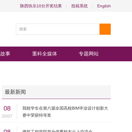
陕西快乐10分开奖结果
|
投稿系统
|
English
物故事
重科全媒体
专题网站
最新新闻
08
我校学生在第六届全国高校BIM毕业设计创新大
赛中荣获特等奖
20/07
08
建筑工程学院举办优秀校友云上交流会