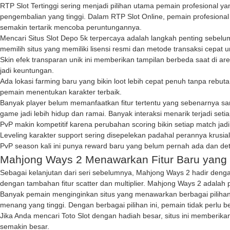
RTP Slot Tertinggi sering menjadi pilihan utama pemain profesional y
pengembalian yang tinggi. Dalam RTP Slot Online, pemain profesiona
semakin tertarik mencoba peruntungannya.
Mencari
Situs Slot Depo 5k
terpercaya adalah langkah penting sebelu
memilih situs yang memiliki lisensi resmi dan metode transaksi cep
Skin efek transparan unik ini memberikan tampilan berbeda saat di ar
jadi keuntungan.
Ada lokasi farming baru yang bikin loot lebih cepat penuh tanpa rebu
pemain menentukan karakter terbaik.
Banyak player belum memanfaatkan fitur tertentu yang sebenarnya sa
game jadi lebih hidup dan ramai. Banyak interaksi menarik terjadi setia
PvP makin kompetitif karena perubahan scoring bikin setiap match jadi 
Leveling karakter support sering disepelekan padahal perannya krusi
PvP season kali ini punya reward baru yang belum pernah ada dan det
Mahjong Ways 2 Menawarkan Fitur Baru yang
Sebagai kelanjutan dari seri sebelumnya,
Mahjong Ways 2
hadir denga
dengan tambahan fitur scatter dan multiplier. Mahjong Ways 2 adala
Banyak pemain menginginkan situs yang menawarkan berbagai pilihan
menang yang tinggi. Dengan berbagai pilihan ini, pemain tidak perlu b
Jika Anda mencari
Toto Slot
dengan hadiah besar, situs ini memberik
semakin besar.