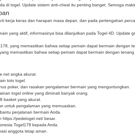
ada di
togel
. Update sistem anti-cheat itu penting banget. Semoga maki
pan
 arti kerja keras dan harapan masa depan, dan pada pertengahan pe
ain yang aktif, informasinya bisa dilanjutkan pada
Togel 4D
. Update gr
l178
, yang memastikan bahwa setiap pemain dapat bermain dengan t
 yang memastikan bahwa setiap pemain dapat bermain dengan tenang
e.net
angka akurat.
n toto togel.
nus poker, dan rasakan pengalaman bermain yang menguntungkan.
ainan togel online yang diminati banyak orang.
58
basket yang akurat.
man untuk pengalaman yang memuaskan.
mbantu perjalanan bermain Anda.
ih
https://pedetogel.net/
besar.
donesia
Togel178
kepada Anda.
masi anggota tetap aman.