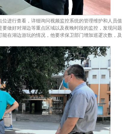
点位进行查看，详细询问视频监控系统的管理维护和人员值
是要做好对湖边等重点区域以及夜晚时段的监控，发现问题
可能在湖边游玩的情况，他要求保卫部门增加巡逻次数，及