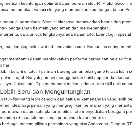
ang mencari keuntungan optimal dalam bermain slot.
RTP Slot
Gacor mem
l bisa menemukan variasi slot yang memberikan keuntungan besar. Pe
m memulai permainan. Situs ini biasanya menawarkan bonus dan prom
at untuk pengalaman bermain yang aman dan menyenangkan.
ea tertentu, cara unlock lengkapnya ada dalam
toto
. Event login spesi
tan, map lengkap cek lewat
bd-innovations.com
. Komunitas sering membua
ngat membantu dalam meningkatkan performa permainan pelajari fitur
p hari.
lebih berarti di
toto
. Tips main bareng teman bikin game terasa lebih 
al dalam
Togel
. Banyak pemain menggunakan build populer dari komunitas.
ailnya di
situs toto
. Tips memahami mekanik dasar bikin skill naik cepat
 Lebih Seru dan Menguntungkan
n fitur-fitur yang lebih canggih dan peluang kemenangan yang lebih 
h pilihan ideal bagi pemain yang menginginkan permainan yang menan
 permainan dalam satu platform.
Situs Toto
menyediakan beragam perma
erpindah situs untuk menikmati permainan favorit mereka.
an berbagai macam pilihan permainan yang bisa Anda coba. Dengan RT