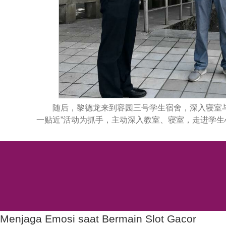
随后，黎德龙来到容园三号学生宿舍，深入寝室
一贴近”活动为抓手，主动深入教室、寝室，走进学
Menjaga Emosi saat Bermain Slot Gacor