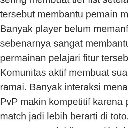
tersebut membantu pemain me
Banyak player belum memanfaa
sebenarnya sangat membantu
permainan pelajari fitur terse
Komunitas aktif membuat sua
ramai. Banyak interaksi menari
PvP makin kompetitif karena 
match jadi lebih berarti di
toto