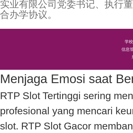
实业有限公司党委书记、执行董
合办学协议。
学校
信息
Menjaga Emosi saat Be
RTP Slot Tertinggi sering me
profesional yang mencari ke
slot.
RTP Slot
Gacor membant