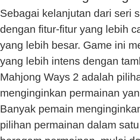
Sebagai kelanjutan dari seri
dengan fitur-fitur yang lebi
yang lebih besar. Game ini
yang lebih intens dengan tamba
Mahjong Ways 2 adalah pilih
menginginkan permainan ya
Banyak pemain menginginkan
pilihan permainan dalam satu