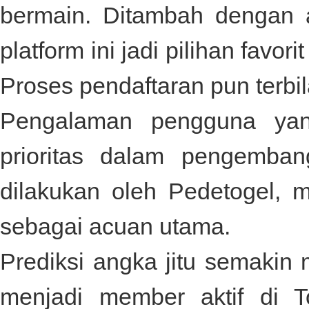
bermain. Ditambah dengan 
platform ini jadi pilihan fav
Proses pendaftaran pun terbi
Pengalaman pengguna yan
prioritas dalam pengemban
dilakukan oleh
Pedetogel
, 
sebagai acuan utama.
Prediksi angka jitu semakin
menjadi member aktif di
T