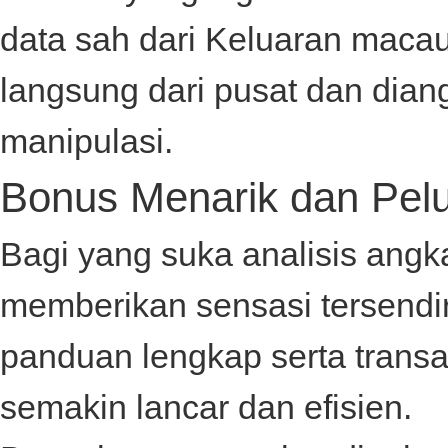
data sah dari
Keluaran maca
langsung dari pusat dan dian
manipulasi.
Bonus Menarik dan Pelu
Bagi yang suka analisis angk
memberikan sensasi tersendir
panduan lengkap serta trans
semakin lancar dan efisien.