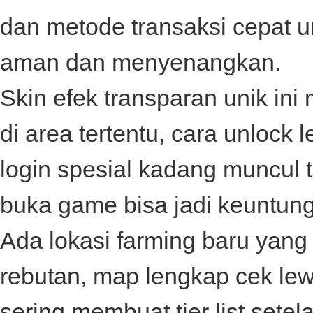
dan metode transaksi cepat 
aman dan menyenangkan.
Skin efek transparan unik in
di area tertentu, cara unloc
login spesial kadang muncul
buka game bisa jadi keuntun
Ada lokasi farming baru yang 
rebutan, map lengkap cek le
sering membuat tier list setela