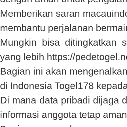
Memberikan saran
macauind
membantu perjalanan bermai
Mungkin bisa ditingkatkan 
yang lebih
https://pedetogel.n
Bagian ini akan mengenalkan 
di Indonesia
Togel178
kepada
Di mana data pribadi dijaga
informasi anggota tetap aman