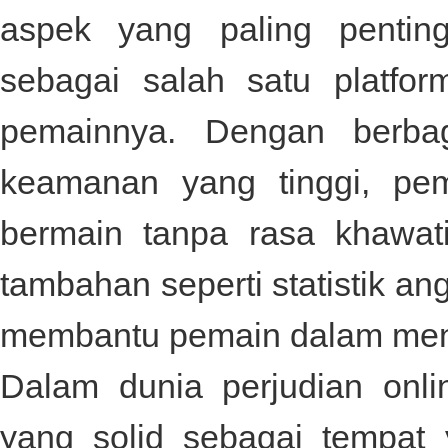
aspek yang paling penti
sebagai salah satu platf
pemainnya. Dengan berbag
keamanan yang tinggi, pe
bermain tanpa rasa khawatir
tambahan seperti statistik an
membantu pemain dalam mene
Dalam dunia perjudian onl
yang solid sebagai tempat