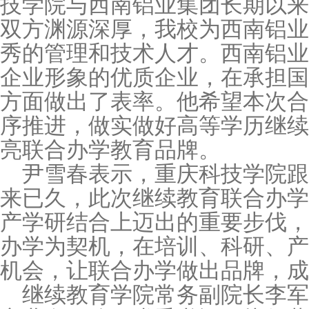
技学院与西南铝业集团长期以来
双方渊源深厚，我校为西南铝业
秀的管理和技术人才。西南铝业
企业形象的优质企业，在承担国
方面做出了表率。他希望本次合
序推进，做实做好高等学历继续
亮联合办学教育品牌。
尹雪春表示，重庆科技学院
来已久，此次继续教育联合办学
产学研结合上迈出的重要步伐，
办学为契机，在培训、科研、产
机会，让联合办学做出品牌，成
继续教育学院常务副院长李