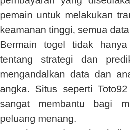
pembayaran yang disediak
pemain untuk melakukan tra
keamanan tinggi, semua data d
Bermain togel tidak hanya 
tentang strategi dan pred
mengandalkan data dan anal
angka. Situs seperti
Toto92
sangat membantu bagi me
peluang menang.