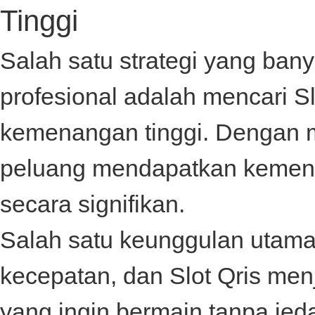
Tinggi
Salah satu strategi yang ban
profesional adalah mencari
S
kemenangan tinggi. Dengan m
peluang mendapatkan kemena
secara signifikan.
Salah satu keunggulan utama
kecepatan, dan
Slot Qris
menj
yang ingin bermain tanpa je