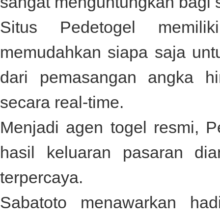
sangat menguntungkan bagi 
Situs
Pedetogel
memiliki
memudahkan siapa saja unt
dari pemasangan angka hi
secara real-time.
Menjadi agen togel resmi,
P
hasil keluaran pasaran di
terpercaya.
Sabatoto
menawarkan hadia