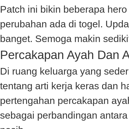
Patch ini bikin beberapa hero f
perubahan ada di
togel
. Upda
banget. Semoga makin sediki
Percakapan Ayah Dan 
Di ruang keluarga yang sede
tentang arti kerja keras dan
pertengahan percakapan ay
sebagai perbandingan antar