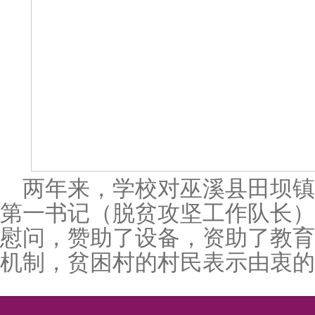
两年来，学校对巫溪县田坝
第一书记（脱贫攻坚工作队长）
慰问，赞助了设备，资助了教育
机制，贫困村的村民表示由衷的