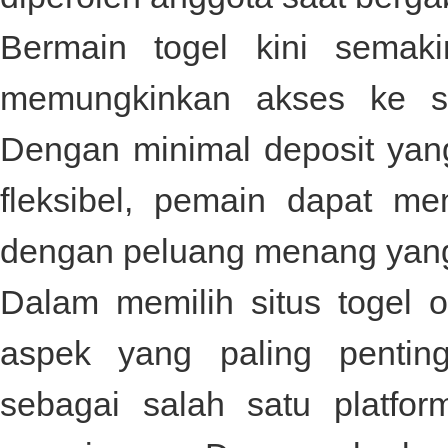
Bermain togel kini semak
memungkinkan akses ke si
Dengan minimal deposit yan
fleksibel, pemain dapat me
dengan peluang menang yang t
Dalam memilih situs togel o
aspek yang paling penti
sebagai salah satu platf