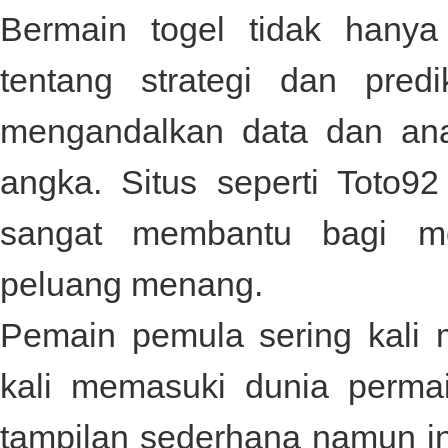
Bermain togel tidak hanya 
tentang strategi dan pred
mengandalkan data dan anal
angka. Situs seperti
Toto92
sangat membantu bagi me
peluang menang.
Pemain pemula sering kali 
kali memasuki dunia perma
tampilan sederhana namun i