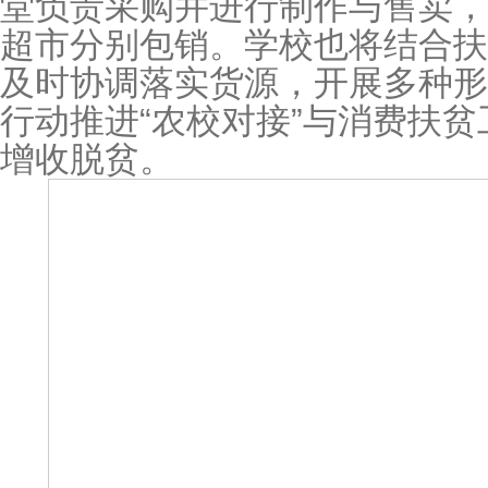
堂负责采购并进行制作与售卖，
超市分别包销。学校也将结合扶
及时协调落实货源，开展多种形
行动推进“农校对接”与消费扶
增收脱贫。