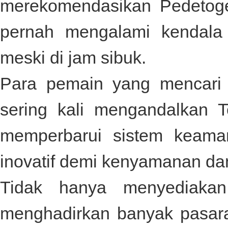
merekomendasikan
Pedetog
pernah mengalami kendala
meski di jam sibuk.
Para pemain yang mencari 
sering kali mengandalkan
T
memperbarui sistem keamana
inovatif demi kenyamanan d
Tidak hanya menyediaka
menghadirkan banyak pasaran