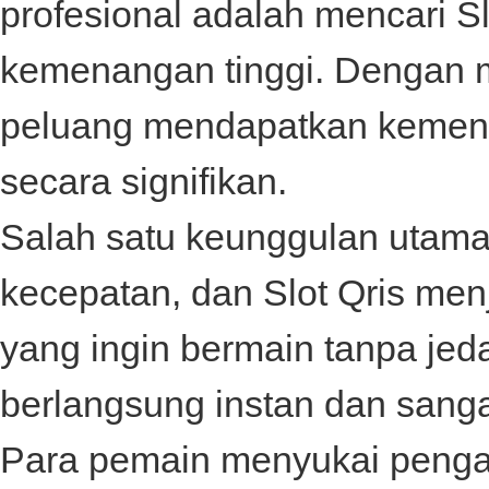
profesional adalah mencari
S
kemenangan tinggi. Dengan m
peluang mendapatkan kemena
secara signifikan.
Salah satu keunggulan utama
kecepatan, dan
Slot Qris
menj
yang ingin bermain tanpa je
berlangsung instan dan sangat
Para pemain menyukai penga