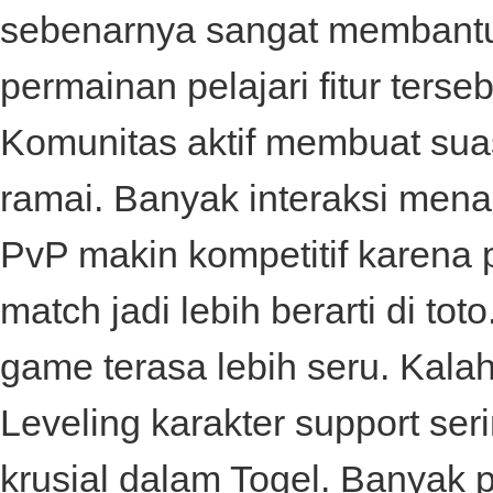
sebenarnya sangat membantu
permainan pelajari fitur terse
Komunitas aktif membuat sua
ramai. Banyak interaksi menari
PvP makin kompetitif karena 
match jadi lebih berarti di
toto
game terasa lebih seru. Kala
Leveling karakter support se
krusial dalam
Togel
. Banyak 