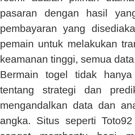
pasaran dengan hasil yang
pembayaran yang disediak
pemain untuk melakukan tra
keamanan tinggi, semua data d
Bermain togel tidak hanya 
tentang strategi dan pred
mengandalkan data dan anal
angka. Situs seperti
Toto92