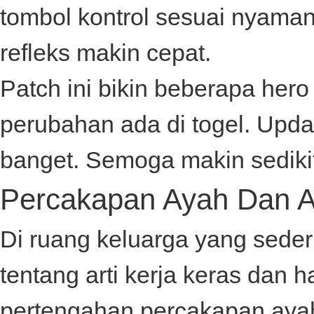
tombol kontrol sesuai nyaman
refleks makin cepat.
Patch ini bikin beberapa hero f
perubahan ada di
togel
. Upda
banget. Semoga makin sediki
Percakapan Ayah Dan 
Di ruang keluarga yang sede
tentang arti kerja keras dan
pertengahan percakapan ay