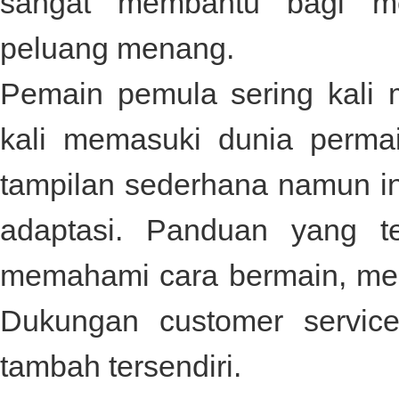
sangat membantu bagi me
peluang menang.
Pemain pemula sering kali 
kali memasuki dunia perma
tampilan sederhana namun i
adaptasi. Panduan yang t
memahami cara bermain, men
Dukungan customer service
tambah tersendiri.