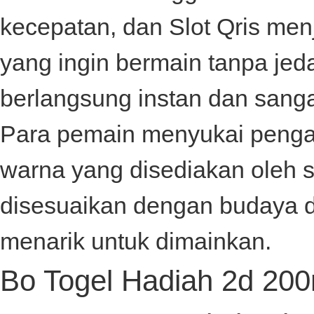
kecepatan, dan
Slot Qris
menj
yang ingin bermain tanpa je
berlangsung instan dan sangat
Para pemain menyukai penga
warna yang disediakan oleh
s
disesuaikan dengan budaya da
menarik untuk dimainkan.
Bo Togel Hadiah 2d 200r