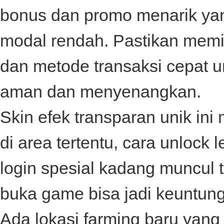
bonus dan promo menarik ya
modal rendah. Pastikan memili
dan metode transaksi cepat 
aman dan menyenangkan.
Skin efek transparan unik in
di area tertentu, cara unloc
login spesial kadang muncul
buka game bisa jadi keuntun
Ada lokasi farming baru yang 