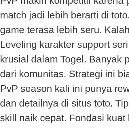
PvP makin kompetitif karena 
match jadi lebih berarti di
toto
game terasa lebih seru. Kala
Leveling karakter support se
krusial dalam
Togel
. Banyak 
dari komunitas. Strategi ini bi
PvP season kali ini punya re
dan detailnya di
situs toto
. Ti
skill naik cepat. Fondasi kuat 