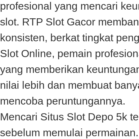
profesional yang mencari ke
slot.
RTP Slot
Gacor membant
konsisten, berkat tingkat pe
Slot Online, pemain profesion
yang memberikan keuntungan
nilai lebih dan membuat bany
mencoba peruntungannya.
Mencari
Situs Slot Depo 5k
te
sebelum memulai permainan. 