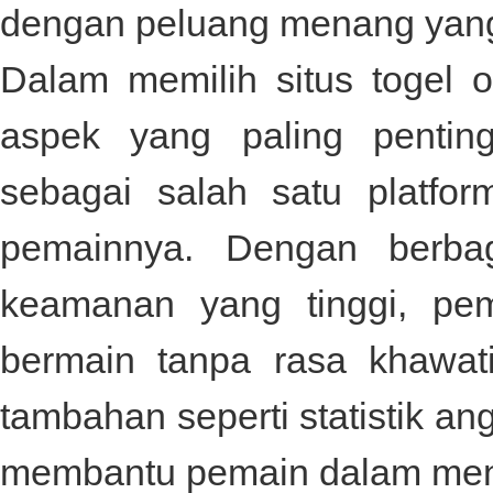
dengan peluang menang yang t
Dalam memilih situs togel o
aspek yang paling penti
sebagai salah satu platf
pemainnya. Dengan berbag
keamanan yang tinggi, pe
bermain tanpa rasa khawatir
tambahan seperti statistik an
membantu pemain dalam mene