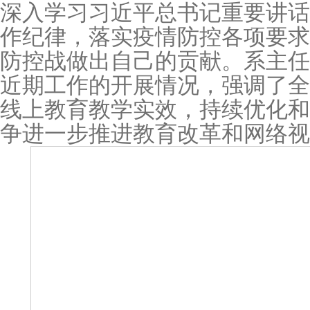
深入学习习近平总书记重要讲话
作纪律，落实疫情防控各项要求
防控战做出自己的贡献。系主任
近期工作的开展情况，强调了全
线上教育教学实效，持续优化和
争进一步推进教育改革和网络视