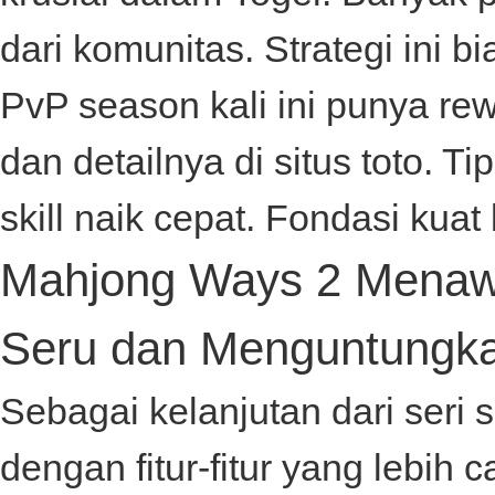
dari komunitas. Strategi ini bi
PvP season kali ini punya re
dan detailnya di
situs toto
. Ti
skill naik cepat. Fondasi kuat 
Mahjong Ways 2 Menawa
Seru dan Menguntungk
Sebagai kelanjutan dari seri
dengan fitur-fitur yang lebi