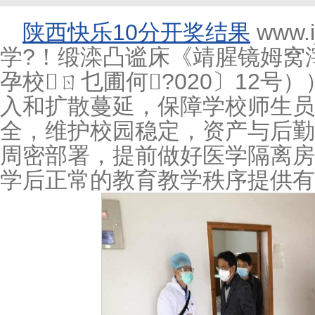
陕西快乐10分开奖结果
www.
学?！缎滦凸谧床《靖腥镜姆窝
孕校ㄖ乜圃何?020〕12
入和扩散蔓延，保障学校师生员
全，维护校园稳定，资产与后勤
周密部署，提前做好医学隔离房
学后正常的教育教学秩序提供有