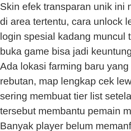
Skin efek transparan unik in
di area tertentu, cara unloc
login spesial kadang muncul
buka game bisa jadi keuntun
Ada lokasi farming baru yang 
rebutan, map lengkap cek le
sering membuat tier list setela
tersebut membantu pemain me
Banyak player belum memanfaa