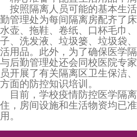
按照隔离人员可能的基本生活
勤管理处为每间隔离房配齐了床
水壶、拖鞋、卷纸、口杯毛巾、
子、洗发液、垃圾篓、垃圾袋、
活用品。此外，为了确保医学隔
与后勤管理处还会同校医院专家
员开展了有关隔离区卫生保洁、
方面的防控知识培训。
目前，学校疫情防控医学隔离
住，房间设施和生活物资均已准
用。