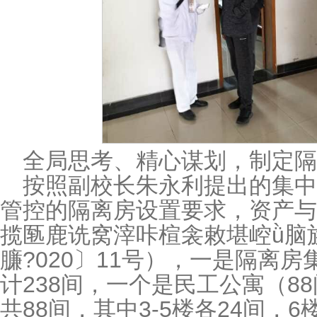
全局思考、精心谋划，制定隔
按照副校长朱永利提出的集
管控的隔离房设置要求，资产与
揽匦鹿诜窝滓咔楦衾敕堪崆ǜ脑
臁?020〕11号），一是隔离
计238间，一个是民工公寓（88
共88间，其中3-5楼各24间，