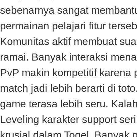
sebenarnya sangat membantu
permainan pelajari fitur terse
Komunitas aktif membuat sua
ramai. Banyak interaksi menari
PvP makin kompetitif karena 
match jadi lebih berarti di
toto
game terasa lebih seru. Kala
Leveling karakter support se
krusial dalam
Togel
. Banyak 