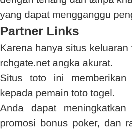
yang dapat mengganggu pen
Partner Links
Karena hanya situs keluaran t
rchgate.net
angka akurat.
Situs toto ini memberika
kepada pemain toto togel.
Anda dapat meningkatka
promosi bonus poker, dan 