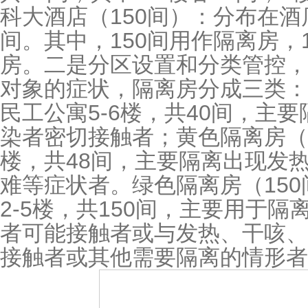
科大酒店（150间）：分布在酒店
间。其中，150间用作隔离房，
房。二是分区设置和分类管控，
对象的症状，隔离房分成三类：
民工公寓5-6楼，共40间，主
染者密切接触者；黄色隔离房（4
楼，共48间，主要隔离出现发
难等症状者。绿色隔离房（15
2-5楼，共150间，主要用于
者可能接触者或与发热、干咳、
接触者或其他需要隔离的情形者