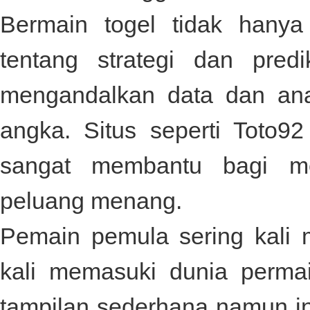
Bermain togel tidak hanya 
tentang strategi dan pred
mengandalkan data dan anal
angka. Situs seperti
Toto92
sangat membantu bagi me
peluang menang.
Pemain pemula sering kali 
kali memasuki dunia perma
tampilan sederhana namun i