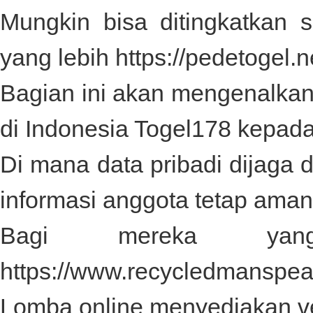
Mungkin bisa ditingkatkan 
yang lebih
https://pedetogel.n
Bagian ini akan mengenalkan 
di Indonesia
Togel178
kepada
Di mana data pribadi dijaga
informasi anggota tetap aman
Bagi mereka yan
https://www.recycledmanspe
Lomba online menyediakan ve