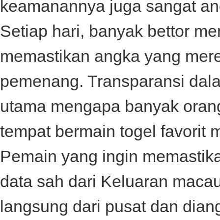
keamanannya juga sangat an
Setiap hari, banyak bettor 
memastikan angka yang mere
pemenang. Transparansi dalam
utama mengapa banyak orang 
tempat bermain togel favorit 
Pemain yang ingin memastika
data sah dari
Keluaran maca
langsung dari pusat dan dian