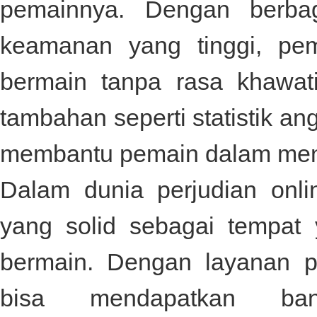
pemainnya. Dengan berbag
keamanan yang tinggi, pe
bermain tanpa rasa khawatir
tambahan seperti statistik an
membantu pemain dalam mene
Dalam dunia perjudian onl
yang solid sebagai tempat
bermain. Dengan layanan p
bisa mendapatkan ba