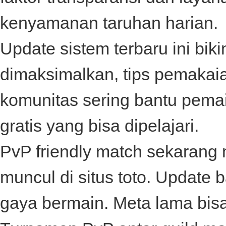
kenyamanan taruhan harian.
Update sistem terbaru ini biki
dimaksimalkan, tips pemakai
komunitas sering bantu pema
gratis yang bisa dipelajari.
PvP friendly match sekarang 
muncul di
situs toto
. Update 
gaya bermain. Meta lama bis