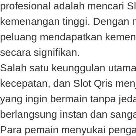
profesional adalah mencari
S
kemenangan tinggi. Dengan m
peluang mendapatkan kemena
secara signifikan.
Salah satu keunggulan utama
kecepatan, dan
Slot Qris
menj
yang ingin bermain tanpa je
berlangsung instan dan sangat
Para pemain menyukai penga