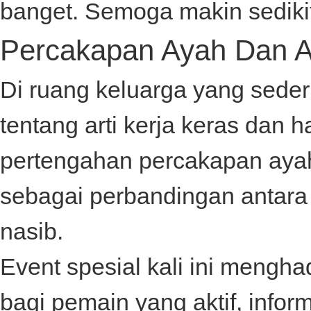
banget. Semoga makin sediki
Percakapan Ayah Dan 
Di ruang keluarga yang sede
tentang arti kerja keras dan
pertengahan percakapan ay
sebagai perbandingan antar
nasib.
Event spesial kali ini mengh
bagi pemain yang aktif, infor