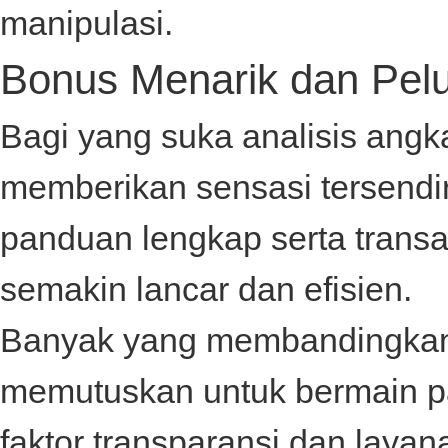
manipulasi.
Bonus Menarik dan Pelu
Bagi yang suka analisis angk
memberikan sensasi tersendir
panduan lengkap serta trans
semakin lancar dan efisien.
Banyak yang membandingkan
memutuskan untuk bermain 
faktor transparansi dan laya