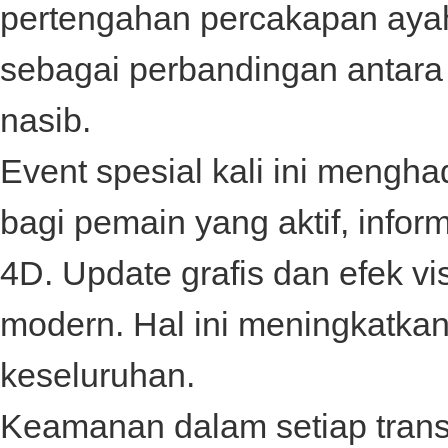
pertengahan percakapan ay
sebagai perbandingan antar
nasib.
Event spesial kali ini mengh
bagi pemain yang aktif, infor
4D
. Update grafis dan efek v
modern. Hal ini meningkatka
keseluruhan.
Keamanan dalam setiap transa