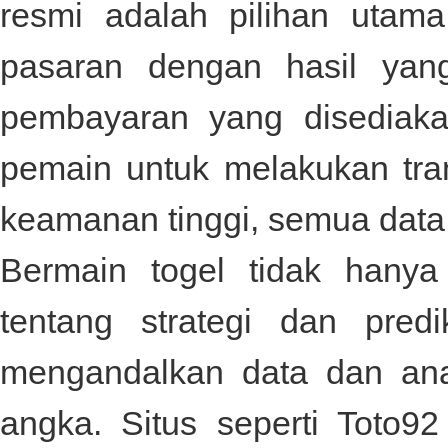
resmi
adalah pilihan utama
pasaran dengan hasil yang
pembayaran yang disediak
pemain untuk melakukan tra
keamanan tinggi, semua data d
Bermain togel tidak hanya 
tentang strategi dan pred
mengandalkan data dan anal
angka. Situs seperti
Toto92