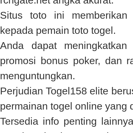
Situs toto ini memberika
kepada pemain toto togel.
Anda dapat meningkatka
promosi bonus poker, dan 
menguntungkan.
Perjudian
Togel158
elite beru
permainan togel online yang 
Tersedia info penting lainny