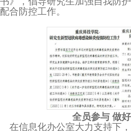
书》，倡导研究生加强自我防护
配合防控工作。
全员参与 做
在信息化办公室大力支持下，完