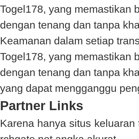
Togel178
, yang memastikan 
dengan tenang dan tanpa kha
Keamanan dalam setiap transa
Togel178
, yang memastikan 
dengan tenang dan tanpa kh
yang dapat mengganggu pen
Partner Links
Karena hanya situs keluaran t
rchgate.net
angka akurat.