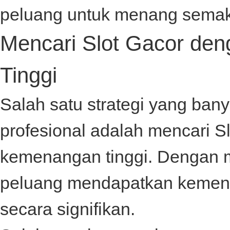
peluang untuk menang semak
Mencari Slot Gacor de
Tinggi
Salah satu strategi yang ban
profesional adalah mencari
S
kemenangan tinggi. Dengan m
peluang mendapatkan kemena
secara signifikan.