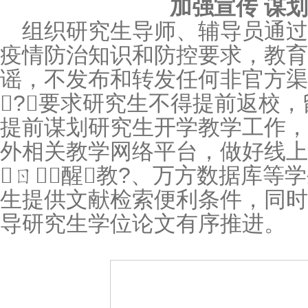
加强宣传 谋
组织研究生导师、辅导员通
疫情防治知识和防控要求，教育
谣，不发布和转发任何非官方渠道
?，要求研究生不得提前返校
提前谋划研究生开学教学工作，
外相关教学网络平台，做好线上
ㄖ醒教?、万方数据库等
生提供文献检索便利条件，同时
导研究
生学位论文有序推进。