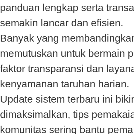
panduan lengkap serta trans
semakin lancar dan efisien.
Banyak yang membandingkan
memutuskan untuk bermain 
faktor transparansi dan laya
kenyamanan taruhan harian.
Update sistem terbaru ini biki
dimaksimalkan, tips pemakai
komunitas sering bantu pema