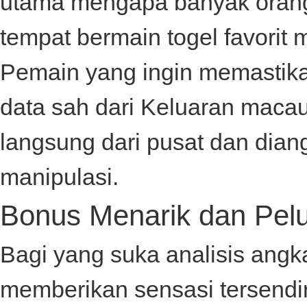
utama mengapa banyak orang 
tempat bermain togel favorit 
Pemain yang ingin memastika
data sah dari
Keluaran maca
langsung dari pusat dan dian
manipulasi.
Bonus Menarik dan Pelu
Bagi yang suka analisis angk
memberikan sensasi tersendir