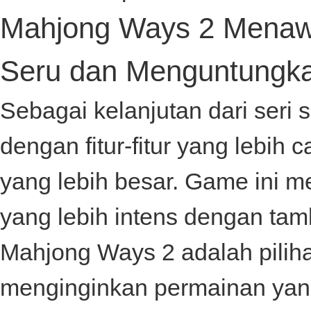
Mahjong Ways 2 Menawa
Seru dan Menguntungk
Sebagai kelanjutan dari seri
dengan fitur-fitur yang lebi
yang lebih besar. Game ini
yang lebih intens dengan tamba
Mahjong Ways 2 adalah pilih
menginginkan permainan ya