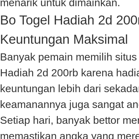
menarik untuk dimainkan.
Bo Togel Hadiah 2d 200r
Keuntungan Maksimal
Banyak pemain memilih situ
Hadiah 2d 200rb
karena hadi
keuntungan lebih dari sekada
keamanannya juga sangat an
Setiap hari, banyak bettor 
memastikan angka yang mere