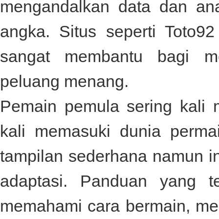
mengandalkan data dan anal
angka. Situs seperti
Toto92
sangat membantu bagi me
peluang menang.
Pemain pemula sering kali 
kali memasuki dunia perma
tampilan sederhana namun i
adaptasi. Panduan yang t
memahami cara bermain, men