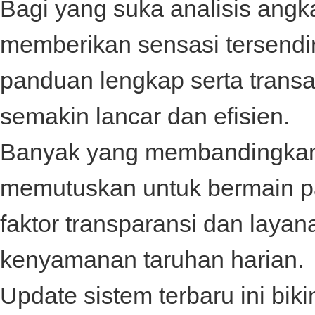
Bagi yang suka analisis angk
memberikan sensasi tersendir
panduan lengkap serta trans
semakin lancar dan efisien.
Banyak yang membandingkan
memutuskan untuk bermain 
faktor transparansi dan laya
kenyamanan taruhan harian.
Update sistem terbaru ini biki