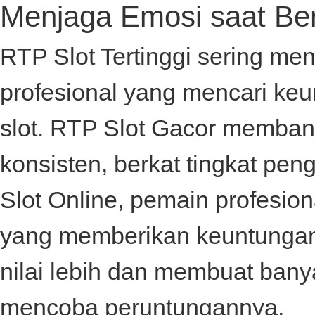
Menjaga Emosi saat Be
RTP Slot Tertinggi sering me
profesional yang mencari ke
slot.
RTP Slot
Gacor membant
konsisten, berkat tingkat pe
Slot Online, pemain profesion
yang memberikan keuntungan
nilai lebih dan membuat bany
mencoba peruntungannya.