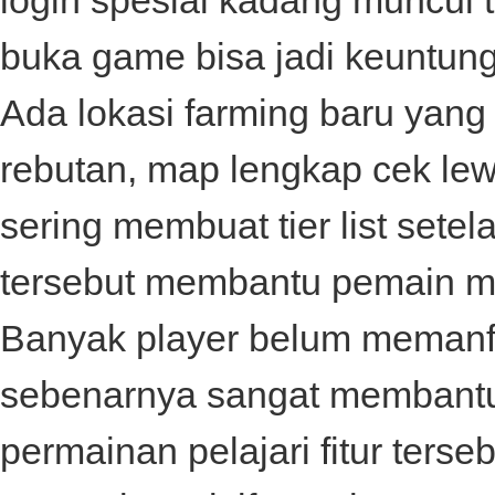
login spesial kadang muncul
buka game bisa jadi keuntun
Ada lokasi farming baru yang 
rebutan, map lengkap cek le
sering membuat tier list setela
tersebut membantu pemain me
Banyak player belum memanfaa
sebenarnya sangat membantu
permainan pelajari fitur terse