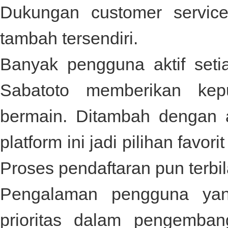
Dukungan customer service
tambah tersendiri.
Banyak pengguna aktif set
Sabatoto
memberikan kep
bermain. Ditambah dengan 
platform ini jadi pilihan fav
Proses pendaftaran pun terbi
Pengalaman pengguna yan
prioritas dalam pengemban