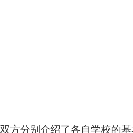
双方分别介绍了各自学校的基