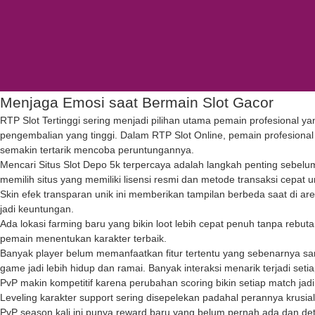
Menjaga Emosi saat Bermain Slot Gacor
RTP Slot Tertinggi sering menjadi pilihan utama pemain profesional y
pengembalian yang tinggi. Dalam RTP Slot Online, pemain profesiona
semakin tertarik mencoba peruntungannya.
Mencari
Situs Slot Depo 5k
terpercaya adalah langkah penting sebelu
memilih situs yang memiliki lisensi resmi dan metode transaksi cep
Skin efek transparan unik ini memberikan tampilan berbeda saat di ar
jadi keuntungan.
Ada lokasi farming baru yang bikin loot lebih cepat penuh tanpa rebu
pemain menentukan karakter terbaik.
Banyak player belum memanfaatkan fitur tertentu yang sebenarnya sa
game jadi lebih hidup dan ramai. Banyak interaksi menarik terjadi setia
PvP makin kompetitif karena perubahan scoring bikin setiap match jadi 
Leveling karakter support sering disepelekan padahal perannya krusi
PvP season kali ini punya reward baru yang belum pernah ada dan det