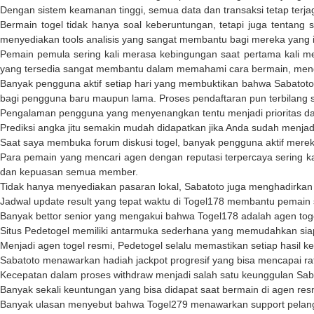
Dengan sistem keamanan tinggi, semua data dan transaksi tetap terja
Bermain togel tidak hanya soal keberuntungan, tetapi juga tentang 
menyediakan tools analisis yang sangat membantu bagi mereka yang
Pemain pemula sering kali merasa kebingungan saat pertama kali m
yang tersedia sangat membantu dalam memahami cara bermain, mengat
Banyak pengguna aktif setiap hari yang membuktikan bahwa
Sabatoto
bagi pengguna baru maupun lama. Proses pendaftaran pun terbilang s
Pengalaman pengguna yang menyenangkan tentu menjadi prioritas dal
Prediksi angka jitu semakin mudah didapatkan jika Anda sudah menjad
Saat saya membuka forum diskusi togel, banyak pengguna aktif mer
Para pemain yang mencari agen dengan reputasi terpercaya sering 
dan kepuasan semua member.
Tidak hanya menyediakan pasaran lokal,
Sabatoto
juga menghadirkan 
Jadwal update result yang tepat waktu di
Togel178
membantu pemain se
Banyak bettor senior yang mengakui bahwa
Togel178
adalah agen tog
Situs
Pedetogel
memiliki antarmuka sederhana yang memudahkan siapa
Menjadi agen togel resmi,
Pedetogel
selalu memastikan setiap hasil k
Sabatoto
menawarkan hadiah jackpot progresif yang bisa mencapai r
Kecepatan dalam proses withdraw menjadi salah satu keunggulan
Sab
Banyak sekali keuntungan yang bisa didapat saat bermain di agen res
Banyak ulasan menyebut bahwa
Togel279
menawarkan support pelang