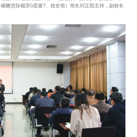
；嵋橛赏际楣荩ǖ蛋腹?、校史馆）馆长邱正阳主持，副校长