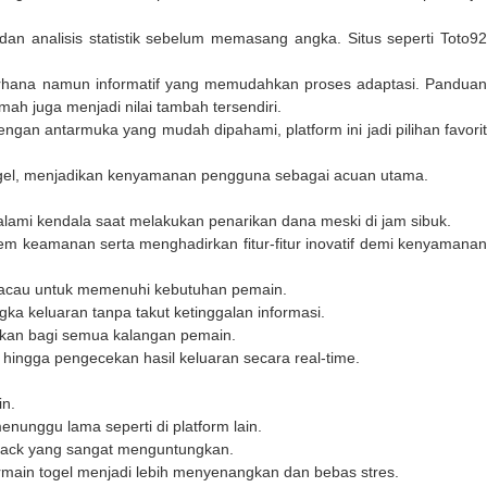
dan analisis statistik sebelum memasang angka. Situs seperti
Toto92
rhana namun informatif yang memudahkan proses adaptasi. Pandua
 juga menjadi nilai tambah tersendiri.
 antarmuka yang mudah dipahami, platform ini jadi pilihan favori
el
, menjadikan kenyamanan pengguna sebagai acuan utama.
lami kendala saat melakukan penarikan dana meski di jam sibuk.
tem keamanan serta menghadirkan fitur-fitur inovatif demi kenyamana
 Macau untuk memenuhi kebutuhan pemain.
a keluaran tanpa takut ketinggalan informasi.
kan bagi semua kalangan pemain.
ngga pengecekan hasil keluaran secara real-time.
in.
nunggu lama seperti di platform lain.
hback yang sangat menguntungkan.
ain togel menjadi lebih menyenangkan dan bebas stres.