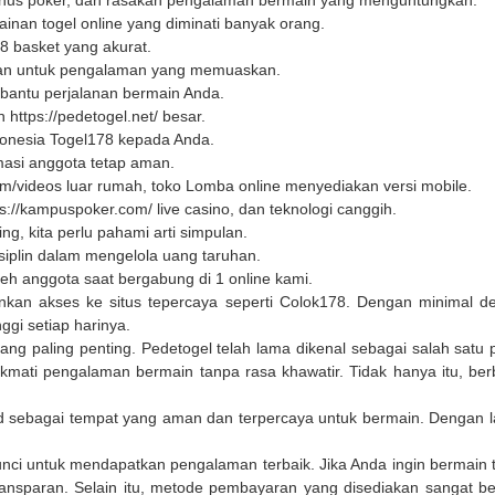
nus poker, dan rasakan pengalaman bermain yang menguntungkan.
ainan togel online yang diminati banyak orang.
58
basket yang akurat.
man untuk pengalaman yang memuaskan.
mbantu perjalanan bermain Anda.
ih
https://pedetogel.net/
besar.
donesia
Togel178
kepada Anda.
masi anggota tetap aman.
om/videos
luar rumah, toko Lomba online menyediakan versi mobile.
ps://kampuspoker.com/
live casino, dan teknologi canggih.
ng, kita perlu pahami arti simpulan.
siplin dalam mengelola uang taruhan.
eh anggota saat bergabung di 1 online kami.
nkan akses ke situs tepercaya seperti
Colok178
. Dengan minimal de
gi setiap harinya.
yang paling penting.
Pedetogel
telah lama dikenal sebagai salah sat
ati pengalaman bermain tanpa rasa khawatir. Tidak hanya itu, berbag
lid sebagai tempat yang aman dan terpercaya untuk bermain. Dengan
h kunci untuk mendapatkan pengalaman terbaik. Jika Anda ingin berm
ransparan. Selain itu, metode pembayaran yang disediakan sangat 