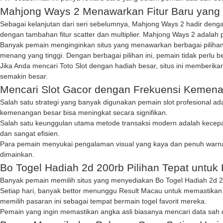
Mahjong Ways 2 Menawarkan Fitur Baru yang
Sebagai kelanjutan dari seri sebelumnya,
Mahjong Ways 2
hadir denga
dengan tambahan fitur scatter dan multiplier. Mahjong Ways 2 adala
Banyak pemain menginginkan situs yang menawarkan berbagai pilihan
menang yang tinggi. Dengan berbagai pilihan ini, pemain tidak perlu b
Jika Anda mencari
Toto Slot
dengan hadiah besar, situs ini memberik
semakin besar.
Mencari Slot Gacor dengan Frekuensi Kemena
Salah satu strategi yang banyak digunakan pemain slot profesional a
kemenangan besar bisa meningkat secara signifikan.
Salah satu keunggulan utama metode transaksi modern adalah kecep
dan sangat efisien.
Para pemain menyukai pengalaman visual yang kaya dan penuh warna
dimainkan.
Bo Togel Hadiah 2d 200rb Pilihan Tepat untu
Banyak pemain memilih situs yang menyediakan
Bo Togel Hadiah 2d 
Setiap hari, banyak bettor menunggu
Result Macau
untuk memastikan 
memilih pasaran ini sebagai tempat bermain togel favorit mereka.
Pemain yang ingin memastikan angka asli biasanya mencari data sah 