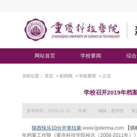
网站首页
学校要闻
综合
当前位置：
首页
>
新闻网
>
学校要闻
> 正文
学校召开2019年
发布时间：2019-11-21
作者：
编辑：图书馆
来
陕西快乐10分开奖结果
www.ijpderma.com
【供
年档案工作暨《重庆科技学院校志（2006-2011年