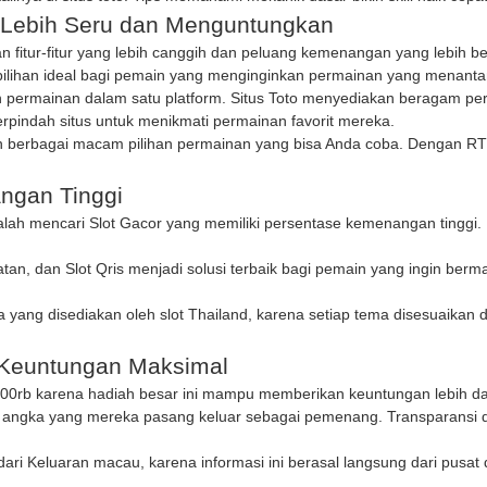
 Lebih Seru dan Menguntungkan
n fitur-fitur yang lebih canggih dan peluang kemenangan yang lebih 
h pilihan ideal bagi pemain yang menginginkan permainan yang menan
 permainan dalam satu platform.
Situs Toto
menyediakan beragam perma
erpindah situs untuk menikmati permainan favorit mereka.
an berbagai macam pilihan permainan yang bisa Anda coba. Dengan RT
ngan Tinggi
dalah mencari
Slot Gacor
yang memiliki persentase kemenangan tinggi.
atan, dan
Slot Qris
menjadi solusi terbaik bagi pemain yang ingin ber
 yang disediakan oleh
slot Thailand
, karena setiap tema disesuaikan 
k Keuntungan Maksimal
200rb
karena hadiah besar ini mampu memberikan keuntungan lebih dar
angka yang mereka pasang keluar sebagai pemenang. Transparansi d
dari
Keluaran macau
, karena informasi ini berasal langsung dari pusat