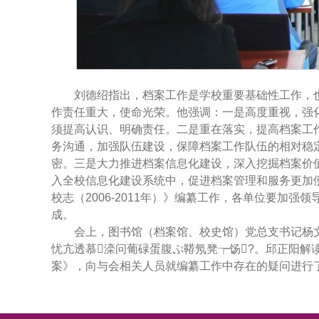
刘德绍指出，档案工作是学校重要基础性工作，
作责任重大，使命光荣。他强调：一是高度重视，强
须提高认识、明确责任。二是重在落实，提高档案工
务沟通，加强队伍建设，保障档案工作队伍的相对稳
密。三是大力推进档案信息化建设，深入挖掘档案价
入全校信息化建设系统中，促进档案管理和服务更加
校志（2006-2011年）》编纂工作，各单位要加
成。
会上，图书馆（档案馆、校史馆）党总支书记杨
忧亢透慕滦问葡碌蛋腹ぷ鞯氖凳┮饧?。邱正阳解读了
案》，向与会相关人员就编纂工作中存在的疑问进行