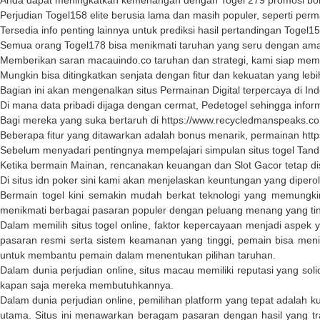
Anda dapat meningkatkan kemenangan dengan
Togel 279
promosi bo
Perjudian
Togel158
elite berusia lama dan masih populer, seperti perm
Tersedia info penting lainnya untuk prediksi hasil pertandingan
Togel1
Semua orang
Togel178
bisa menikmati taruhan yang seru dengan a
Memberikan saran
macauindo.co
taruhan dan strategi, kami siap me
Mungkin bisa ditingkatkan senjata dengan fitur dan kekuatan yang leb
Bagian ini akan mengenalkan situs Permainan Digital terpercaya di In
Di mana data pribadi dijaga dengan cermat,
Pedetogel
sehingga infor
Bagi mereka yang suka bertaruh di
https://www.recycledmanspeaks.c
Beberapa fitur yang ditawarkan adalah bonus menarik, permainan
htt
Sebelum menyadari pentingnya mempelajari simpulan
situs togel
Tandi
Ketika bermain Mainan, rencanakan keuangan dan
Slot Gacor
tetap di
Di
situs idn poker
sini kami akan menjelaskan keuntungan yang diperol
Bermain togel kini semakin mudah berkat teknologi yang memungki
menikmati berbagai pasaran populer dengan peluang menang yang ting
Dalam memilih situs togel online, faktor kepercayaan menjadi aspek 
pasaran resmi serta sistem keamanan yang tinggi, pemain bisa menikm
untuk membantu pemain dalam menentukan pilihan taruhan.
Dalam dunia perjudian online,
situs macau
memiliki reputasi yang so
kapan saja mereka membutuhkannya.
Dalam dunia perjudian online, pemilihan platform yang tepat adala
utama. Situs ini menawarkan beragam pasaran dengan hasil yang t