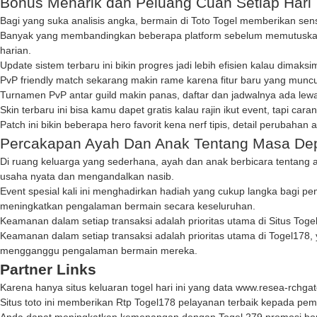
Bonus Menarik dan Peluang Cuan Setiap Hari
Bagi yang suka analisis angka, bermain di
Toto Togel
memberikan sensa
Banyak yang membandingkan beberapa platform sebelum memutuska
harian.
Update sistem terbaru ini bikin progres jadi lebih efisien kalau dimak
PvP friendly match sekarang makin rame karena fitur baru yang muncu
Turnamen PvP antar guild makin panas, daftar dan jadwalnya ada lew
Skin terbaru ini bisa kamu dapet gratis kalau rajin ikut event, tapi car
Patch ini bikin beberapa hero favorit kena nerf tipis, detail perubahan 
Percakapan Ayah Dan Anak Tentang Masa De
Di ruang keluarga yang sederhana, ayah dan anak berbicara tentang
usaha nyata dan mengandalkan nasib.
Event spesial kali ini menghadirkan hadiah yang cukup langka bagi pem
meningkatkan pengalaman bermain secara keseluruhan.
Keamanan dalam setiap transaksi adalah prioritas utama di
Situs Toge
Keamanan dalam setiap transaksi adalah prioritas utama di
Togel178
,
mengganggu pengalaman bermain mereka.
Partner Links
Karena hanya situs keluaran togel hari ini yang data
www.resea-rchgat
Situs toto ini memberikan
Rtp Togel178
pelayanan terbaik kepada pemai