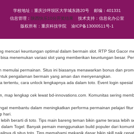
学校地址：重庆沙坪坝区大学城东路20号 邮编：401331
信息管理：
陕西快乐10分开奖结果
技术支持：信息化办公室
版权所有：重庆科技学院
渝ICP备13000511号-1
ang mencari keuntungan optimal dalam bermain slot.
RTP Slot
Gacor mem
l bisa menemukan variasi slot yang memberikan keuntungan besar. Pe
m memulai permainan. Situs ini biasanya menawarkan bonus dan prom
at untuk pengalaman bermain yang aman dan menyenangkan.
ea tertentu, cara unlock lengkapnya ada dalam
toto
. Event login spesi
tan, map lengkap cek lewat
bd-innovations.com
. Komunitas sering membua
ngat membantu dalam meningkatkan performa permainan pelajari fitur
p hari.
lebih berarti di
toto
. Tips main bareng teman bikin game terasa lebih 
al dalam
Togel
. Banyak pemain menggunakan build populer dari komunitas.
ailnya di
situs toto
. Tips memahami mekanik dasar bikin skill naik cepat