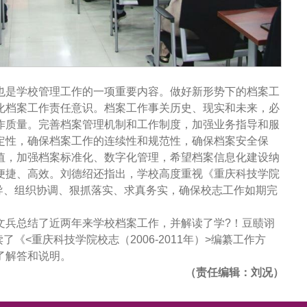
也是学校管理工作的一项重要内容。做好新形势下的档案工
化档案工作责任意识。档案工作事关历史、现实和未来，必
作质量。完善档案管理机制和工作制度，加强业务指导和服
定性，确保档案工作的连续性和规范性，确保档案安全保
值，加强档案标准化、数字化管理，希望档案信息化建设纳
便捷、高效。刘德绍还指出，学校高度重视《重庆科技学院
强领导、组织协调、狠抓落实、求真务实，确保校志工作如期完
文兵总结了近两年来学校档案工作，并解读了学?！豆赜诩
《<重庆科技学院校志（2006-2011年）>编纂工作方
了解答和说明。
（责任编辑：刘况）