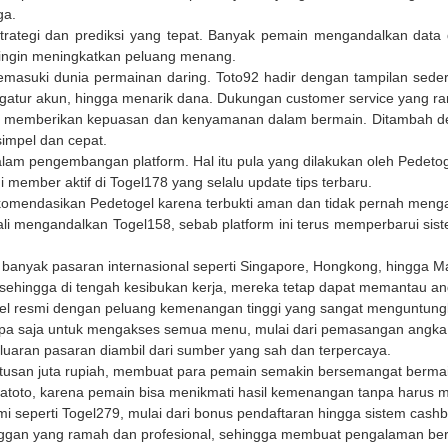
ga.
strategi dan prediksi yang tepat. Banyak pemain mengandalkan data 
 ingin meningkatkan peluang menang.
emasuki dunia permainan daring.
Toto92
hadir dengan tampilan sede
ur akun, hingga menarik dana. Dukungan customer service yang ramah
memberikan kepuasan dan kenyamanan dalam bermain. Ditambah dengan
impel dan cepat.
am pengembangan platform. Hal itu pula yang dilakukan oleh
Pedetog
i member aktif di
Togel178
yang selalu update tips terbaru.
ekomendasikan
Pedetogel
karena terbukti aman dan tidak pernah menga
kali mengandalkan
Togel158
, sebab platform ini terus memperbarui sis
banyak pasaran internasional seperti Singapore, Hongkong, hingga
hingga di tengah kesibukan kerja, mereka tetap dapat memantau angk
el resmi dengan peluang kemenangan tinggi yang sangat menguntung
 saja untuk mengakses semua menu, mulai dari pemasangan angka hi
eluaran pasaran diambil dari sumber yang sah dan terpercaya.
atusan juta rupiah, membuat para pemain semakin bersemangat berma
atoto
, karena pemain bisa menikmati hasil kemenangan tanpa harus me
mi seperti
Togel279
, mulai dari bonus pendaftaran hingga sistem cas
gan yang ramah dan profesional, sehingga membuat pengalaman berm