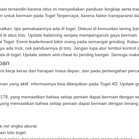
si tersendiri karena situs ini menyediakan panduan lengkap serta tr
n untuk bermain pada
Togel Terpercaya
, karena faktor transparansi
simalkan, tips pemakaiannya ada di
togel
. Diskusi di komunitas sering b
l di
situs toto
. Update balancing senjata mempengaruhi gaya bermain.
at
Togel
. Event leaderboard bikin orang pada semangat grinding. Kalau ik
anya ada trick, cek panduannya di
toto
. Jangan lupa atur tombol kontrol
ada di
togel
. Update sistem anti-cheat itu penting banget. Semoga maki
pan
 arti kerja keras dan harapan masa depan, dan pada pertengahan pe
ain yang aktif, informasinya bisa dilanjutkan pada
Togel 4D
. Update gr
l178
, yang memastikan bahwa setiap pemain dapat bermain dengan t
 yang memastikan bahwa setiap pemain dapat bermain dengan tenang
e.net
angka akurat.
n toto togel.