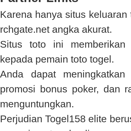
Karena hanya situs keluaran t
rchgate.net
angka akurat.
Situs toto ini memberika
kepada pemain toto togel.
Anda dapat meningkatka
promosi bonus poker, dan 
menguntungkan.
Perjudian
Togel158
elite beru