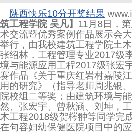
陕西快乐10分开奖结果
www.i
筑工程学院 吴凡】
11月8日，第
术交流暨优秀案例作品展示会大
举行，由我校建筑工程学院土木工
张绍林，工程管理专业2017级
境与能源应用工程2017级张宏
赛作品《关于重庆红岩村嘉陵江
用的研究》（指导老师周兆银、
院校组二等奖；由建筑环境与能源
然、张宏宇、曾秋涵、刘坤，工程
木工程2018级贺梣翀等同学完成
在句容妇幼保健医院项目中的应