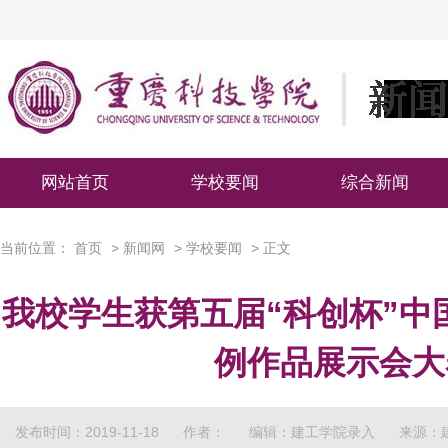
网站首页
学校要闻
综合新闻
当前位置：
首页
>
新闻网
>
学校要闻
> 正文
我校学生获第五届“科创杯”中
例作品展示会大
发布时间：2019-11-18
作者：
编辑：建工学院录入
来源：