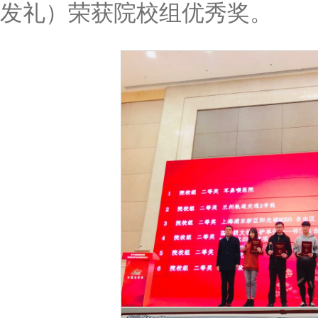
发礼）荣获院校组优秀奖。