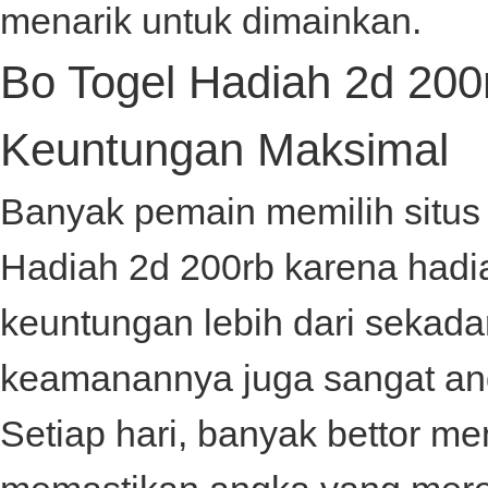
menarik untuk dimainkan.
Bo Togel Hadiah 2d 200r
Keuntungan Maksimal
Banyak pemain memilih situ
Hadiah 2d 200rb
karena hadi
keuntungan lebih dari sekada
keamanannya juga sangat an
Setiap hari, banyak bettor 