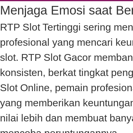
Menjaga Emosi saat Be
RTP Slot Tertinggi sering me
profesional yang mencari ke
slot.
RTP Slot
Gacor membant
konsisten, berkat tingkat pe
Slot Online, pemain profesion
yang memberikan keuntungan
nilai lebih dan membuat bany