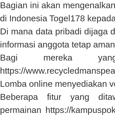
Bagian ini akan mengenalkan 
di Indonesia
Togel178
kepada
Di mana data pribadi dijaga
informasi anggota tetap aman
Bagi mereka yan
https://www.recycledmanspe
Lomba online menyediakan ve
Beberapa fitur yang dit
permainan
https://kampuspo