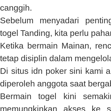
canggih.
Sebelum menyadari pentin
togel
Tanding, kita perlu paha
Ketika bermain Mainan, re
tetap disiplin dalam mengelol
Di
situs idn poker
sini kami 
diperoleh anggota saat berga
Bermain togel kini semak
memungkinkan akses ke si