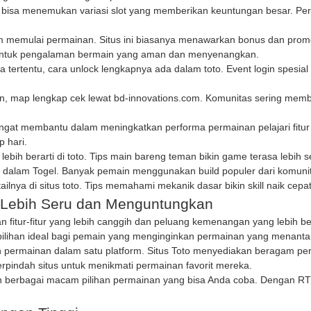
l bisa menemukan variasi slot yang memberikan keuntungan besar. Pe
m memulai permainan. Situs ini biasanya menawarkan bonus dan prom
at untuk pengalaman bermain yang aman dan menyenangkan.
ea tertentu, cara unlock lengkapnya ada dalam
toto
. Event login spesi
tan, map lengkap cek lewat
bd-innovations.com
. Komunitas sering membua
ngat membantu dalam meningkatkan performa permainan pelajari fitur
p hari.
lebih berarti di
toto
. Tips main bareng teman bikin game terasa lebih 
al dalam
Togel
. Banyak pemain menggunakan build populer dari komunitas.
ailnya di
situs toto
. Tips memahami mekanik dasar bikin skill naik cepat
 Lebih Seru dan Menguntungkan
n fitur-fitur yang lebih canggih dan peluang kemenangan yang lebih 
h pilihan ideal bagi pemain yang menginginkan permainan yang menan
 permainan dalam satu platform.
Situs Toto
menyediakan beragam perma
erpindah situs untuk menikmati permainan favorit mereka.
an berbagai macam pilihan permainan yang bisa Anda coba. Dengan RT