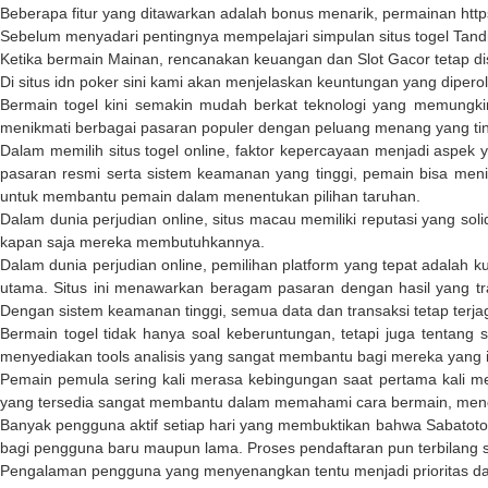
Beberapa fitur yang ditawarkan adalah bonus menarik, permainan
htt
Sebelum menyadari pentingnya mempelajari simpulan
situs togel
Tandi
Ketika bermain Mainan, rencanakan keuangan dan
Slot Gacor
tetap di
Di
situs idn poker
sini kami akan menjelaskan keuntungan yang diperol
Bermain togel kini semakin mudah berkat teknologi yang memungki
menikmati berbagai pasaran populer dengan peluang menang yang ting
Dalam memilih situs togel online, faktor kepercayaan menjadi aspek 
pasaran resmi serta sistem keamanan yang tinggi, pemain bisa menikm
untuk membantu pemain dalam menentukan pilihan taruhan.
Dalam dunia perjudian online,
situs macau
memiliki reputasi yang so
kapan saja mereka membutuhkannya.
Dalam dunia perjudian online, pemilihan platform yang tepat adala
utama. Situs ini menawarkan beragam pasaran dengan hasil yang t
Dengan sistem keamanan tinggi, semua data dan transaksi tetap terja
Bermain togel tidak hanya soal keberuntungan, tetapi juga tentang 
menyediakan tools analisis yang sangat membantu bagi mereka yang
Pemain pemula sering kali merasa kebingungan saat pertama kali m
yang tersedia sangat membantu dalam memahami cara bermain, mengat
Banyak pengguna aktif setiap hari yang membuktikan bahwa
Sabatoto
bagi pengguna baru maupun lama. Proses pendaftaran pun terbilang s
Pengalaman pengguna yang menyenangkan tentu menjadi prioritas dal