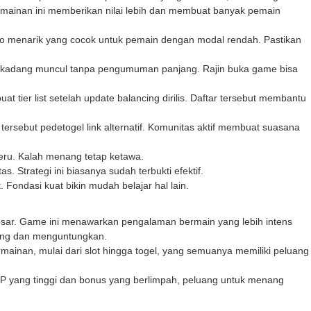
rmainan ini memberikan nilai lebih dan membuat banyak pemain
o menarik yang cocok untuk pemain dengan modal rendah. Pastikan
al kadang muncul tanpa pengumuman panjang. Rajin buka game bisa
t tier list setelah update balancing dirilis. Daftar tersebut membantu
 tersebut
pedetogel link alternatif
. Komunitas aktif membuat suasana
seru. Kalah menang tetap ketawa.
 Strategi ini biasanya sudah terbukti efektif.
. Fondasi kuat bikin mudah belajar hal lain.
besar. Game ini menawarkan pengalaman bermain yang lebih intens
tang dan menguntungkan.
inan, mulai dari slot hingga togel, yang semuanya memiliki peluang
P yang tinggi dan bonus yang berlimpah, peluang untuk menang