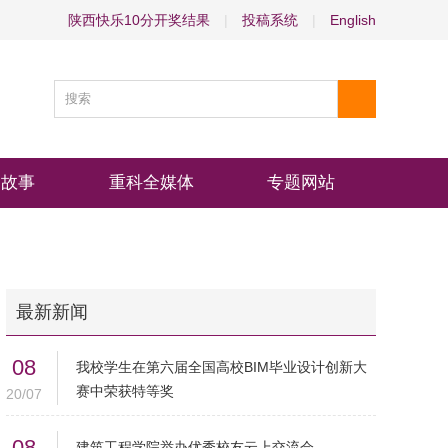
陕西快乐10分开奖结果
|
投稿系统
|
English
物故事
重科全媒体
专题网站
最新新闻
08
我校学生在第六届全国高校BIM毕业设计创新大
赛中荣获特等奖
20/07
08
建筑工程学院举办优秀校友云上交流会