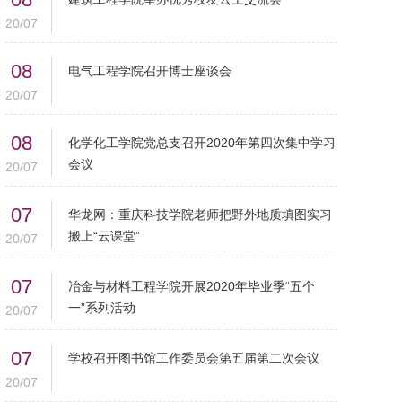
20/07
08
电气工程学院召开博士座谈会
20/07
08
化学化工学院党总支召开2020年第四次集中学习
会议
20/07
07
华龙网：重庆科技学院老师把野外地质填图实习
搬上“云课堂”
20/07
07
冶金与材料工程学院开展2020年毕业季“五个
一”系列活动
20/07
07
学校召开图书馆工作委员会第五届第二次会议
20/07