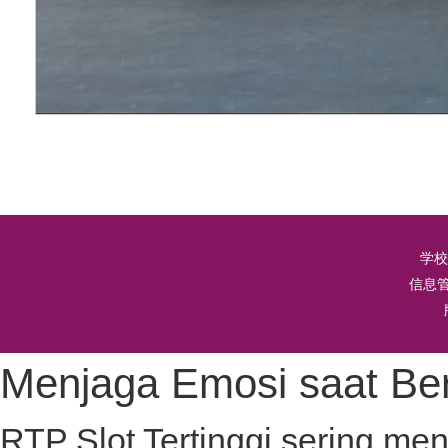
学校
信息
Menjaga Emosi saat Be
RTP Slot Tertinggi sering me