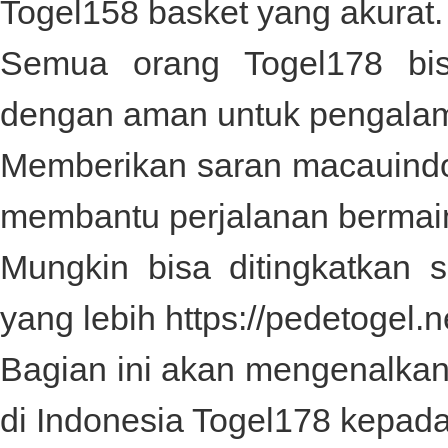
Togel158
basket yang akurat.
Semua orang
Togel178
bis
dengan aman untuk pengala
Memberikan saran
macauind
membantu perjalanan bermai
Mungkin bisa ditingkatkan 
yang lebih
https://pedetogel.n
Bagian ini akan mengenalkan 
di Indonesia
Togel178
kepada