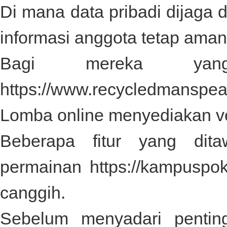
Di mana data pribadi dijaga
informasi anggota tetap aman
Bagi mereka yan
https://www.recycledmanspe
Lomba online menyediakan ve
Beberapa fitur yang dit
permainan
https://kampuspo
canggih.
Sebelum menyadari pentin