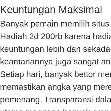
Keuntungan Maksimal
Banyak pemain memilih situ
Hadiah 2d 200rb
karena hadi
keuntungan lebih dari sekada
keamanannya juga sangat an
Setiap hari, banyak bettor 
memastikan angka yang mere
pemenang. Transparansi dalam