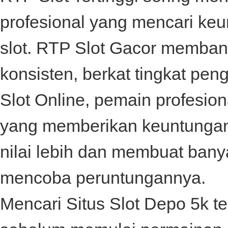
profesional yang mencari ke
slot.
RTP Slot
Gacor membant
konsisten, berkat tingkat pe
Slot Online, pemain profesion
yang memberikan keuntungan
nilai lebih dan membuat bany
mencoba peruntungannya.
Mencari
Situs Slot Depo 5k
te