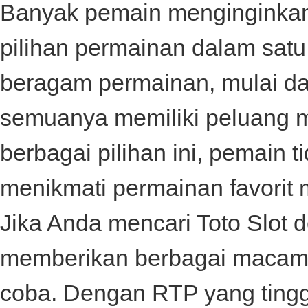
Banyak pemain menginginkan
pilihan permainan dalam satu
beragam permainan, mulai dar
semuanya memiliki peluang 
berbagai pilihan ini, pemain t
menikmati permainan favorit 
Jika Anda mencari
Toto Slot
d
memberikan berbagai macam 
coba. Dengan RTP yang tingg