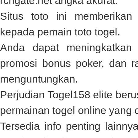
rchgate.net
angka akurat.
Situs toto ini memberika
kepada pemain toto togel.
Anda dapat meningkatka
promosi bonus poker, dan 
menguntungkan.
Perjudian
Togel158
elite beru
permainan togel online yang 
Tersedia info penting lainny