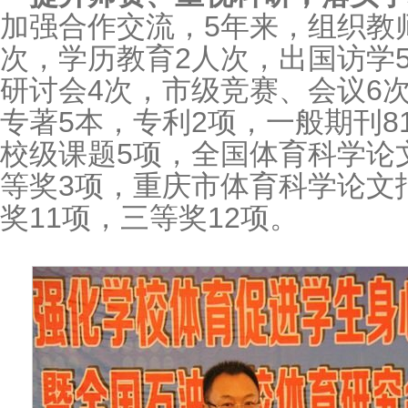
加强合作交流，5年来，组织教
次，学历教育2人次，出国访学
研讨会4次，市级竞赛、会议6次
专著5本，专利2项，一般期刊8
校级课题5项，全国体育科学论
等奖3项，重庆市体育科学论文
奖11项，三等奖12项。