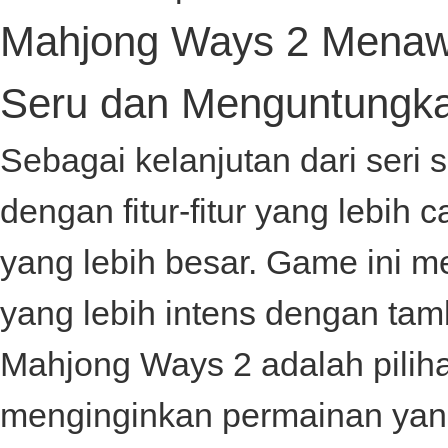
Mahjong Ways 2 Menawa
Seru dan Menguntungk
Sebagai kelanjutan dari seri
dengan fitur-fitur yang lebi
yang lebih besar. Game ini
yang lebih intens dengan tamba
Mahjong Ways 2 adalah pilih
menginginkan permainan ya