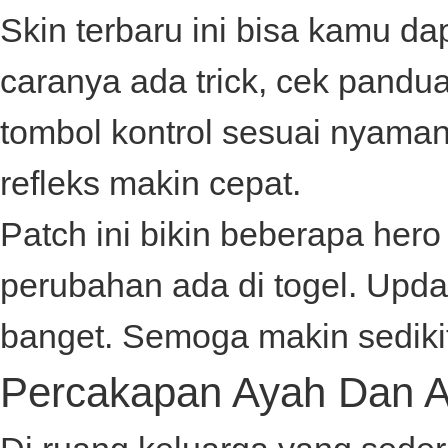
Skin terbaru ini bisa kamu dape
caranya ada trick, cek pandu
tombol kontrol sesuai nyaman
refleks makin cepat.
Patch ini bikin beberapa hero f
perubahan ada di
togel
. Upda
banget. Semoga makin sediki
Percakapan Ayah Dan 