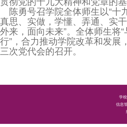
贯彻党的十九大精神和党章的基
陈勇号召学院全体师生以“十
真思、实做，学懂、弄通、实干
外来，面向未来”。全体师生将
行”，合力推动学院改革和发展
三次党代会的召开。
学校
信息