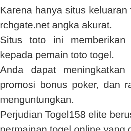
Karena hanya situs keluaran t
rchgate.net
angka akurat.
Situs toto ini memberika
kepada pemain toto togel.
Anda dapat meningkatka
promosi bonus poker, dan 
menguntungkan.
Perjudian
Togel158
elite beru
permainan togel online yang 