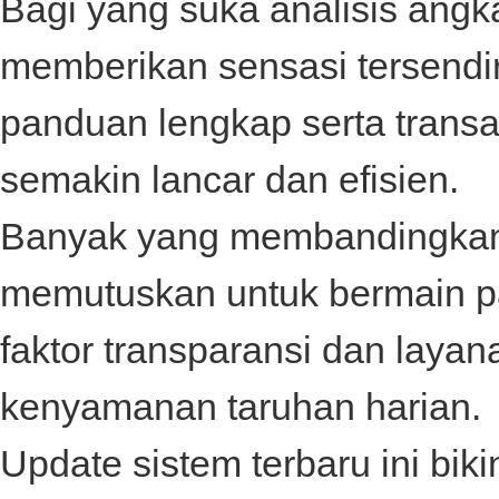
Bagi yang suka analisis angk
memberikan sensasi tersendir
panduan lengkap serta trans
semakin lancar dan efisien.
Banyak yang membandingkan
memutuskan untuk bermain 
faktor transparansi dan laya
kenyamanan taruhan harian.
Update sistem terbaru ini biki