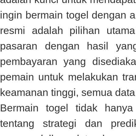
ingin bermain togel dengan
resmi
adalah pilihan utama
pasaran dengan hasil yang
pembayaran yang disediak
pemain untuk melakukan tra
keamanan tinggi, semua data d
Bermain togel tidak hanya 
tentang strategi dan pred