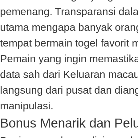
pemenang. Transparansi dalam
utama mengapa banyak orang 
tempat bermain togel favorit 
Pemain yang ingin memastika
data sah dari
Keluaran maca
langsung dari pusat dan dian
manipulasi.
Bonus Menarik dan Pelu