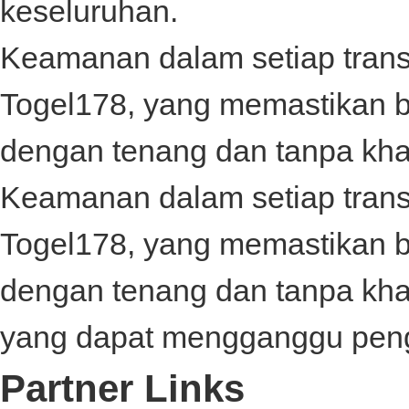
keseluruhan.
Keamanan dalam setiap transa
Togel178
, yang memastikan 
dengan tenang dan tanpa kha
Keamanan dalam setiap transa
Togel178
, yang memastikan 
dengan tenang dan tanpa kh
yang dapat mengganggu pen
Partner Links