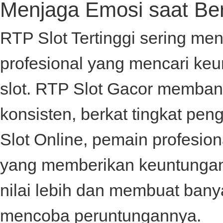
Menjaga Emosi saat Be
RTP Slot Tertinggi sering me
profesional yang mencari ke
slot.
RTP Slot
Gacor membant
konsisten, berkat tingkat pe
Slot Online, pemain profesion
yang memberikan keuntungan
nilai lebih dan membuat bany
mencoba peruntungannya.