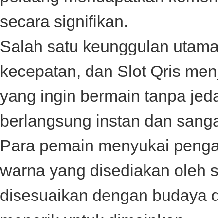
secara signifikan.
Salah satu keunggulan utama
kecepatan, dan
Slot Qris
menj
yang ingin bermain tanpa je
berlangsung instan dan sangat
Para pemain menyukai penga
warna yang disediakan oleh
s
disesuaikan dengan budaya da