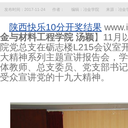
发布时间：2017-11-24
作者：
编辑：冶金学院
来源：冶金
陕西快乐10分开奖结果
www.i
金与材料工程学院 汤颖
】11
院党总支在砺志楼L215会议室
大精神系列主题宣讲报告会，学
体教师、总支委员、党支部书记
受众宣讲党的十九大精神。