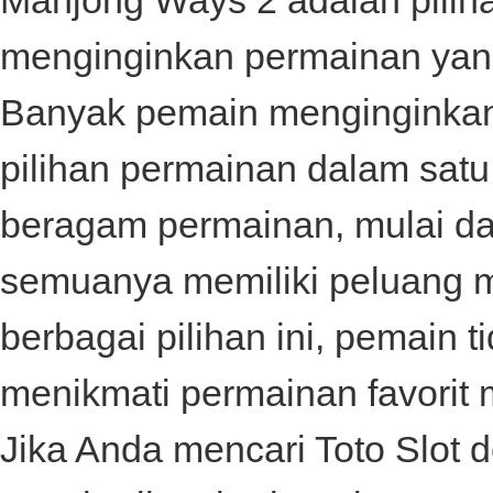
Mahjong Ways 2 adalah pilih
menginginkan permainan ya
Banyak pemain menginginkan
pilihan permainan dalam satu
beragam permainan, mulai dar
semuanya memiliki peluang 
berbagai pilihan ini, pemain t
menikmati permainan favorit 
Jika Anda mencari
Toto Slot
d