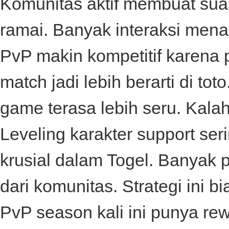
Komunitas aktif membuat sua
ramai. Banyak interaksi menari
PvP makin kompetitif karena 
match jadi lebih berarti di
toto
game terasa lebih seru. Kala
Leveling karakter support se
krusial dalam
Togel
. Banyak 
dari komunitas. Strategi ini bi
PvP season kali ini punya re