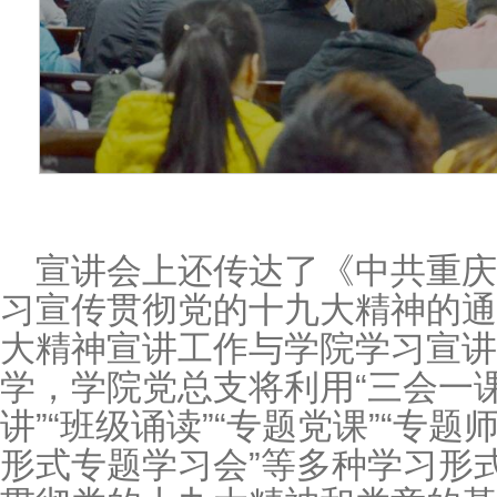
宣讲会上还传达了《中共重
习宣传贯彻党的十九大精神的通
大精神宣讲工作与学院学习宣讲
学，学院党总支将利用“三会一课
讲”“班级诵读”“专题党课”“专题
形式专题学习会”等多种学习形