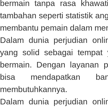
bermain tanpa rasa khawatir
tambahan seperti statistik an
membantu pemain dalam mene
Dalam dunia perjudian onl
yang solid sebagai tempat
bermain. Dengan layanan p
bisa mendapatkan ba
membutuhkannya.
Dalam dunia perjudian onli