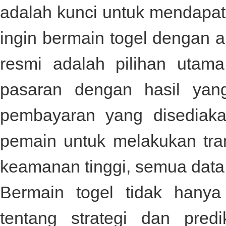
adalah kunci untuk mendapat
ingin bermain togel dengan
resmi
adalah pilihan utama
pasaran dengan hasil yang
pembayaran yang disediak
pemain untuk melakukan tra
keamanan tinggi, semua data d
Bermain togel tidak hanya 
tentang strategi dan pred