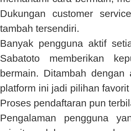
Dukungan customer service
tambah tersendiri.
Banyak pengguna aktif set
Sabatoto
memberikan kep
bermain. Ditambah dengan 
platform ini jadi pilihan fav
Proses pendaftaran pun terbi
Pengalaman pengguna yan