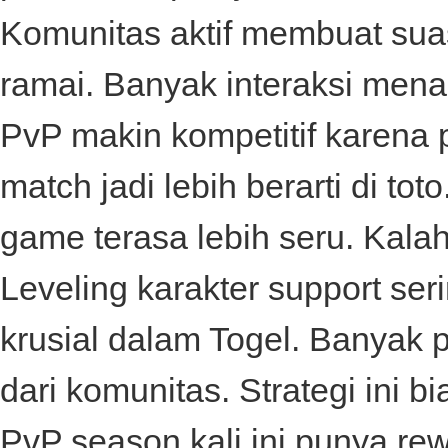
Komunitas aktif membuat sua
ramai. Banyak interaksi menari
PvP makin kompetitif karena 
match jadi lebih berarti di
toto
game terasa lebih seru. Kala
Leveling karakter support se
krusial dalam
Togel
. Banyak 
dari komunitas. Strategi ini bi
PvP season kali ini punya re