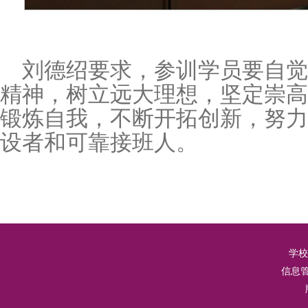
刘德绍要求，参训学员要自
精神，树立远大理想，坚定崇高
锻炼自我，不断开拓创新，努力
设者和可靠接班人。
学校
信息