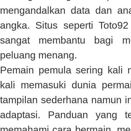
mengandalkan data dan anal
angka. Situs seperti
Toto92
sangat membantu bagi me
peluang menang.
Pemain pemula sering kali 
kali memasuki dunia perma
tampilan sederhana namun i
adaptasi. Panduan yang t
memahami cara bermain, men