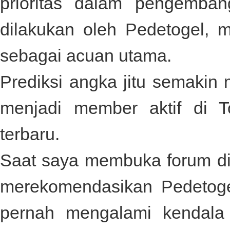
prioritas dalam pengemban
dilakukan oleh
Pedetogel
, 
sebagai acuan utama.
Prediksi angka jitu semakin
menjadi member aktif di
T
terbaru.
Saat saya membuka forum dis
merekomendasikan
Pedetog
pernah mengalami kendala