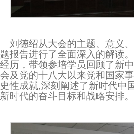
刘德绍从大会的主题、意义
题报告进行了全面深入的解读。
经历，带领参培学员回顾了新中
会及党的十八大以来党和国家事
史性成就,深刻阐述了新时代中
新时代的奋斗目标和战略安排。