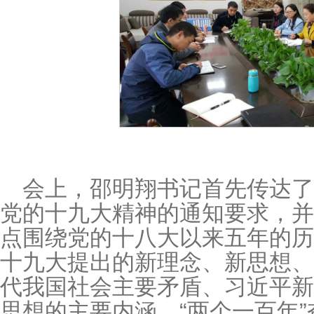
会上，邵明翔书记首先传达
党的十九大精神的通知要求，并
点围绕党的十八大以来五年的历
十九大提出的新理念、新思想、
代我国社会主要矛盾、习近平新
思想的主要内涵、“两个一百年