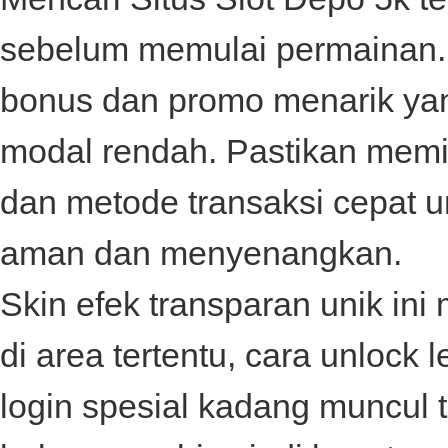
sebelum memulai permainan. 
bonus dan promo menarik ya
modal rendah. Pastikan memili
dan metode transaksi cepat 
aman dan menyenangkan.
Skin efek transparan unik in
di area tertentu, cara unloc
login spesial kadang muncul