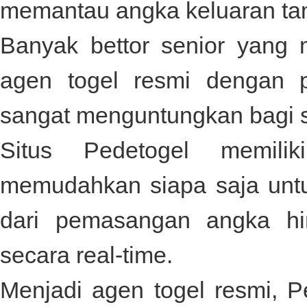
memantau angka keluaran tanp
Banyak bettor senior yan
agen togel resmi dengan 
sangat menguntungkan bagi 
Situs
Pedetogel
memiliki
memudahkan siapa saja unt
dari pemasangan angka hi
secara real-time.
Menjadi agen togel resmi,
P