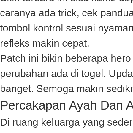
caranya ada trick, cek pandu
tombol kontrol sesuai nyaman
refleks makin cepat.
Patch ini bikin beberapa hero f
perubahan ada di
togel
. Upda
banget. Semoga makin sediki
Percakapan Ayah Dan 
Di ruang keluarga yang sede