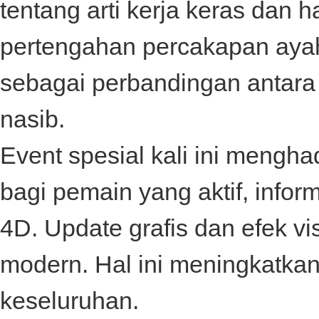
tentang arti kerja keras dan
pertengahan percakapan ay
sebagai perbandingan antar
nasib.
Event spesial kali ini mengh
bagi pemain yang aktif, infor
4D
. Update grafis dan efek v
modern. Hal ini meningkatka
keseluruhan.