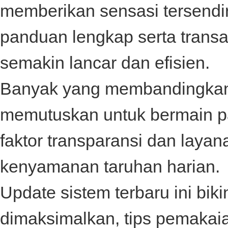
memberikan sensasi tersendir
panduan lengkap serta trans
semakin lancar dan efisien.
Banyak yang membandingkan
memutuskan untuk bermain 
faktor transparansi dan laya
kenyamanan taruhan harian.
Update sistem terbaru ini biki
dimaksimalkan, tips pemakai