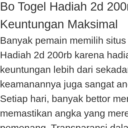
Bo Togel Hadiah 2d 200r
Keuntungan Maksimal
Banyak pemain memilih situ
Hadiah 2d 200rb
karena hadi
keuntungan lebih dari sekada
keamanannya juga sangat an
Setiap hari, banyak bettor 
memastikan angka yang mere
pemenang. Transparansi dalam