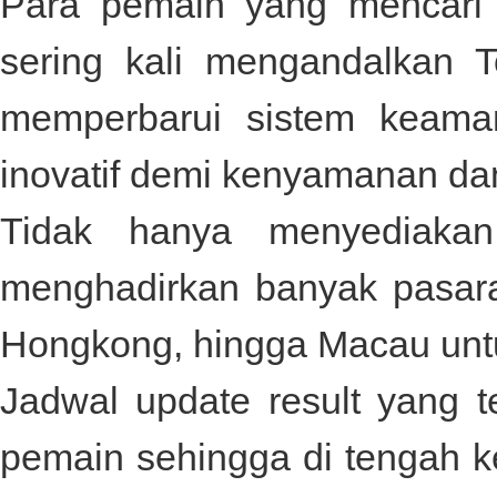
Para pemain yang mencari 
sering kali mengandalkan
T
memperbarui sistem keamana
inovatif demi kenyamanan d
Tidak hanya menyediaka
menghadirkan banyak pasaran
Hongkong, hingga Macau unt
Jadwal update result yang 
pemain sehingga di tengah k