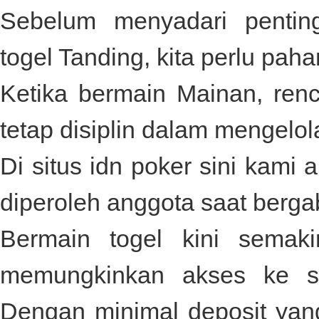
Sebelum menyadari pentin
togel
Tanding, kita perlu paha
Ketika bermain Mainan, re
tetap disiplin dalam mengelol
Di
situs idn poker
sini kami 
diperoleh anggota saat berga
Bermain togel kini semak
memungkinkan akses ke si
Dengan minimal deposit yan