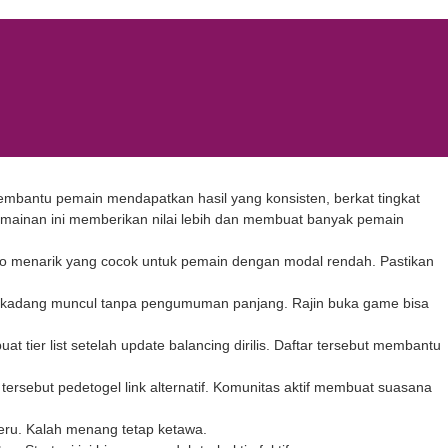
bantu pemain mendapatkan hasil yang konsisten, berkat tingkat
rmainan ini memberikan nilai lebih dan membuat banyak pemain
o menarik yang cocok untuk pemain dengan modal rendah. Pastikan
al kadang muncul tanpa pengumuman panjang. Rajin buka game bisa
t tier list setelah update balancing dirilis. Daftar tersebut membantu
 tersebut
pedetogel link alternatif
. Komunitas aktif membuat suasana
seru. Kalah menang tetap ketawa.