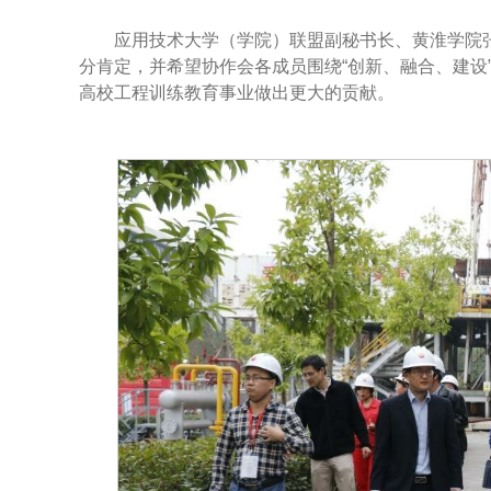
应用技术大学（学院）联盟副秘书长、黄淮学院
分肯定，并希望协作会各成员围绕“创新、融合、建设
高校工程训练教育事业做出更大的贡献。