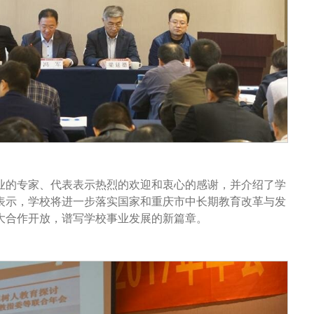
业的专家、代表表示热烈的欢迎和衷心的感谢，并介绍了学
表示，学校将进一步落实国家和重庆市中长期教育改革与发
大合作开放，谱写学校事业发展的新篇章。