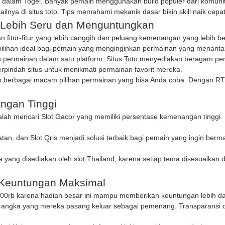
al dalam
Togel
. Banyak pemain menggunakan build populer dari komunitas.
ailnya di
situs toto
. Tips memahami mekanik dasar bikin skill naik cepat
 Lebih Seru dan Menguntungkan
n fitur-fitur yang lebih canggih dan peluang kemenangan yang lebih 
h pilihan ideal bagi pemain yang menginginkan permainan yang menan
 permainan dalam satu platform.
Situs Toto
menyediakan beragam perma
erpindah situs untuk menikmati permainan favorit mereka.
an berbagai macam pilihan permainan yang bisa Anda coba. Dengan RT
ngan Tinggi
dalah mencari
Slot Gacor
yang memiliki persentase kemenangan tinggi.
atan, dan
Slot Qris
menjadi solusi terbaik bagi pemain yang ingin ber
 yang disediakan oleh
slot Thailand
, karena setiap tema disesuaikan 
k Keuntungan Maksimal
200rb
karena hadiah besar ini mampu memberikan keuntungan lebih dar
angka yang mereka pasang keluar sebagai pemenang. Transparansi d