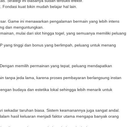
 Strategi ini biasanya sudah terbukti efektif.
. Fondasi kuat bikin mudah belajar hal lain.
besar. Game ini menawarkan pengalaman bermain yang lebih intens
tang dan menguntungkan.
inan, mulai dari slot hingga togel, yang semuanya memiliki peluang
P yang tinggi dan bonus yang berlimpah, peluang untuk menang
 Dengan memilih permainan yang tepat, peluang mendapatkan
main tanpa jeda lama, karena proses pembayaran berlangsung instan
dengan budaya dan estetika lokal sehingga lebih menarik untuk
i sekadar taruhan biasa. Sistem keamanannya juga sangat andal.
alam hasil keluaran menjadi faktor utama mengapa banyak orang