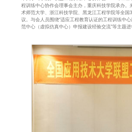
程训练中心协作会理事会主办，重庆科技学院承办。
术师范大学、浙江科技学院、黑龙江工程学院等全国3
议。与会人员围绕“适应工程教育认证的工程训练中心建
范中心（虚拟仿真中心）申报建设经验交流”等主题