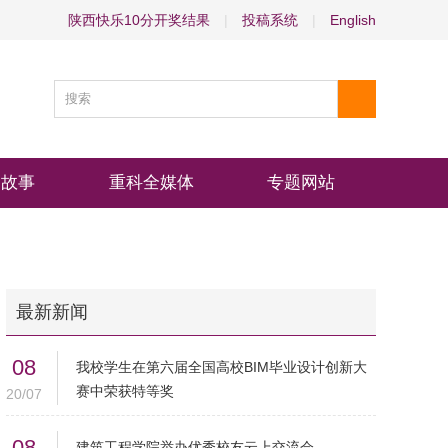
陕西快乐10分开奖结果
|
投稿系统
|
English
物故事
重科全媒体
专题网站
最新新闻
08
我校学生在第六届全国高校BIM毕业设计创新大
赛中荣获特等奖
20/07
08
建筑工程学院举办优秀校友云上交流会