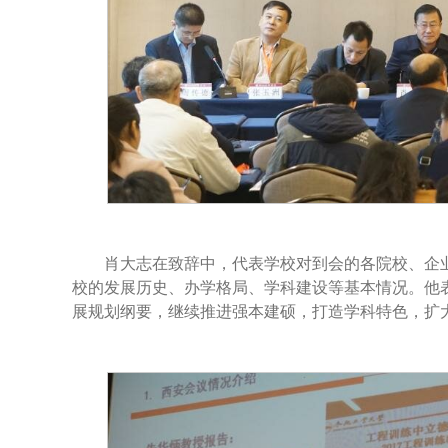
肖大志在致辞中，代表学校对到会的各院校、企
校的发展历史、办学格局、学科建设等基本情况。他
展规划纲要，继续推进强本建硕，打造学科特色，扩