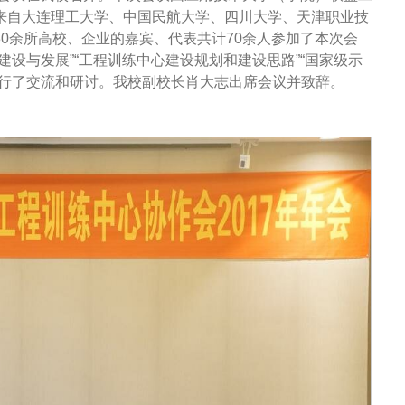
来自大连理工大学、中国民航大学、四川大学、天津职业技
0余所高校、企业的嘉宾、代表共计70余人参加了本次会
设与发展”“工程训练中心建设规划和建设思路”“国家级示
进行了交流和研讨。我校副校长肖大志出席会议并致辞。