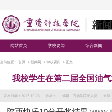
网站首页
学校要闻
综合新闻
当前位置：
首页
>
新闻网
>
学校要闻
> 正文
我校学生在第二届全国油气
发布时间：2017-10-23
作者：
编辑：石油学院录入员
来源
陕西快乐10分开奖结果
www.i