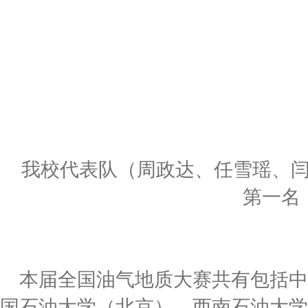
我校代表队（周政达、任雪瑶、
第一名
本届全国油气地质大赛共有包括中
国石油大学（北京）、西南石油大学