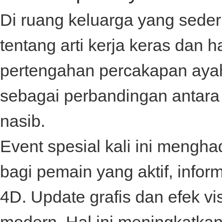
Di ruang keluarga yang sede
tentang arti kerja keras dan
pertengahan percakapan ay
sebagai perbandingan antar
nasib.
Event spesial kali ini mengh
bagi pemain yang aktif, infor
4D
. Update grafis dan efek v