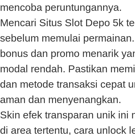
mencoba peruntungannya.
Mencari
Situs Slot Depo 5k
te
sebelum memulai permainan. 
bonus dan promo menarik ya
modal rendah. Pastikan memili
dan metode transaksi cepat 
aman dan menyenangkan.
Skin efek transparan unik in
di area tertentu, cara unloc