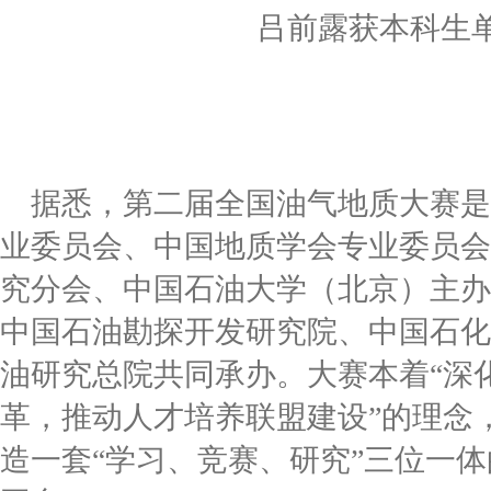
吕前露获本科生
据悉，第二届全国油气地质大赛是
业委员会、中国地质学会专业委员会
究分会、中国石油大学（北京）主办
中国石油勘探开发研究院、中国石化
油研究总院共同承办。大赛本着
“深
革，推动人才培养联盟建设”的理念
造一套“学习、竞赛、研究”三位一