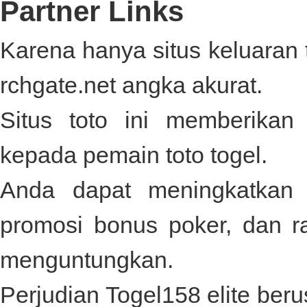
Partner Links
Karena hanya situs keluaran t
rchgate.net
angka akurat.
Situs toto ini memberika
kepada pemain toto togel.
Anda dapat meningkatka
promosi bonus poker, dan 
menguntungkan.
Perjudian
Togel158
elite beru