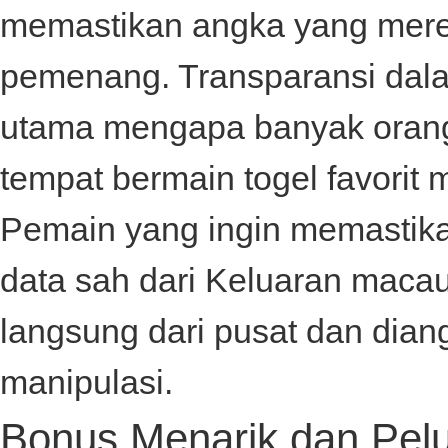
memastikan angka yang mere
pemenang. Transparansi dalam
utama mengapa banyak orang 
tempat bermain togel favorit 
Pemain yang ingin memastika
data sah dari
Keluaran maca
langsung dari pusat dan dian
manipulasi.
Bonus Menarik dan Pelu