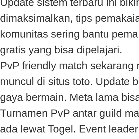
Update sistem terbaru ini biki
dimaksimalkan, tips pemakai
komunitas sering bantu pema
gratis yang bisa dipelajari.
PvP friendly match sekarang 
muncul di
situs toto
. Update 
gaya bermain. Meta lama bis
Turnamen PvP antar guild mak
ada lewat
Togel
. Event leade