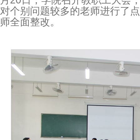
对个别问题较多的老师进行了点
师全面整改。