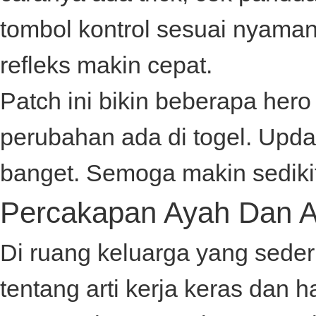
tombol kontrol sesuai nyaman
refleks makin cepat.
Patch ini bikin beberapa hero f
perubahan ada di
togel
. Upda
banget. Semoga makin sediki
Percakapan Ayah Dan 
Di ruang keluarga yang sede
tentang arti kerja keras dan