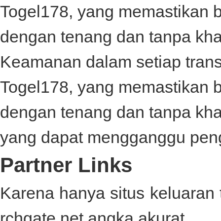
Togel178
, yang memastikan 
dengan tenang dan tanpa kha
Keamanan dalam setiap transa
Togel178
, yang memastikan 
dengan tenang dan tanpa kh
yang dapat mengganggu pen
Partner Links
Karena hanya situs keluaran t
rchgate.net
angka akurat.