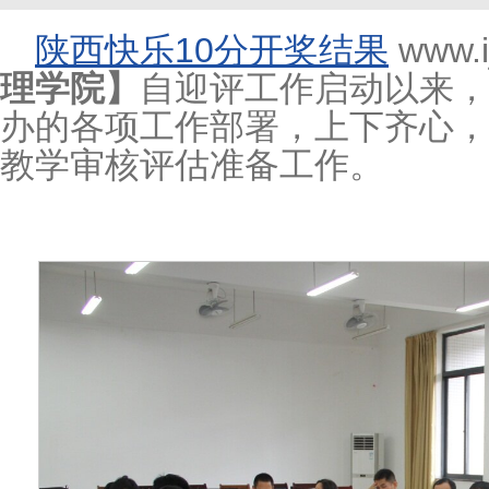
陕西快乐10分开奖结果
www.i
理学院】
自迎评工作启动以来，
办的各项工作部署，上下齐心，
教学审核评估准备工作。