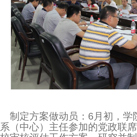
制定方案做动员：6月初，学
系（中心）主任参加的党政联席