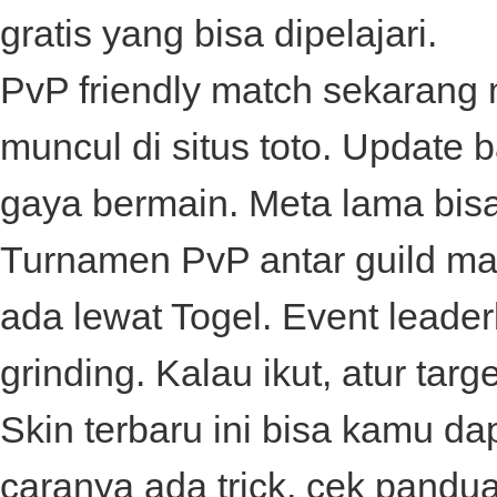
gratis yang bisa dipelajari.
PvP friendly match sekarang 
muncul di
situs toto
. Update 
gaya bermain. Meta lama bis
Turnamen PvP antar guild mak
ada lewat
Togel
. Event leade
grinding. Kalau ikut, atur targe
Skin terbaru ini bisa kamu dape
caranya ada trick, cek pandu