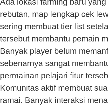
Ada lokasi farming baru yang 
rebutan, map lengkap cek le
sering membuat tier list setela
tersebut membantu pemain me
Banyak player belum memanfaa
sebenarnya sangat membantu
permainan pelajari fitur terse
Komunitas aktif membuat sua
ramai. Banyak interaksi menari