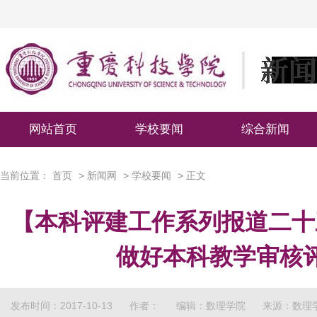
网站首页
学校要闻
综合新闻
当前位置：
首页
>
新闻网
>
学校要闻
> 正文
【本科评建工作系列报道二十
做好本科教学审核
发布时间：2017-10-13
作者：
编辑：数理学院
来源：数理