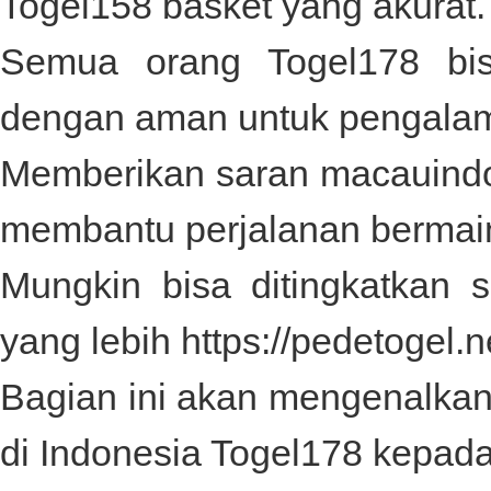
Togel158
basket yang akurat.
Semua orang
Togel178
bis
dengan aman untuk pengala
Memberikan saran
macauind
membantu perjalanan bermai
Mungkin bisa ditingkatkan 
yang lebih
https://pedetogel.n
Bagian ini akan mengenalkan 
di Indonesia
Togel178
kepada