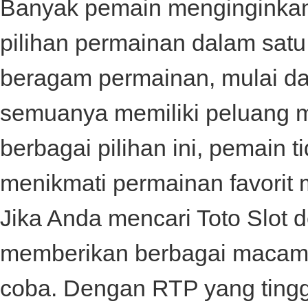
Banyak pemain menginginkan
pilihan permainan dalam satu
beragam permainan, mulai dar
semuanya memiliki peluang 
berbagai pilihan ini, pemain t
menikmati permainan favorit 
Jika Anda mencari
Toto Slot
d
memberikan berbagai macam 
coba. Dengan RTP yang tingg