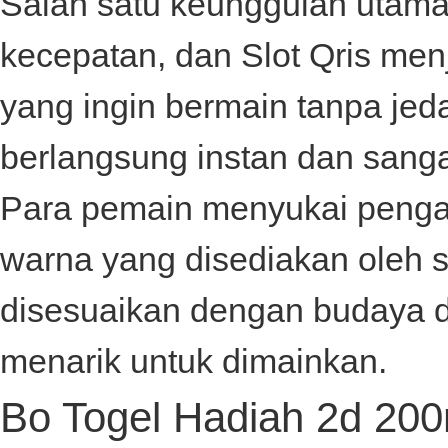
Salah satu keunggulan utama
kecepatan, dan
Slot Qris
menj
yang ingin bermain tanpa je
berlangsung instan dan sangat
Para pemain menyukai penga
warna yang disediakan oleh
s
disesuaikan dengan budaya da
menarik untuk dimainkan.
Bo Togel Hadiah 2d 200r