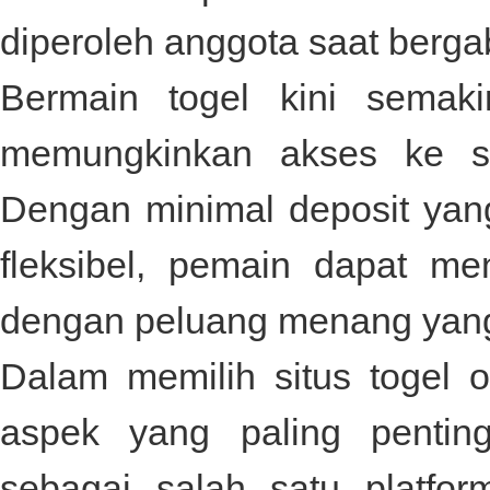
diperoleh anggota saat berga
Bermain togel kini semak
memungkinkan akses ke si
Dengan minimal deposit yan
fleksibel, pemain dapat me
dengan peluang menang yang t
Dalam memilih situs togel o
aspek yang paling penti
sebagai salah satu platf