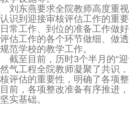
刘东燕要求全院教师高度重
认识到迎接审核评估工作的重要
日常工作、到位的准备工作做好
评估工作的各个环节做细、做透
规范学校的教学工作。
截至目前，历时3个半月的“
然气工程全院教师凝聚了共识，
核评估的重要性，明确了各项整
目前，各项整改准备有序推进，
坚实基础。