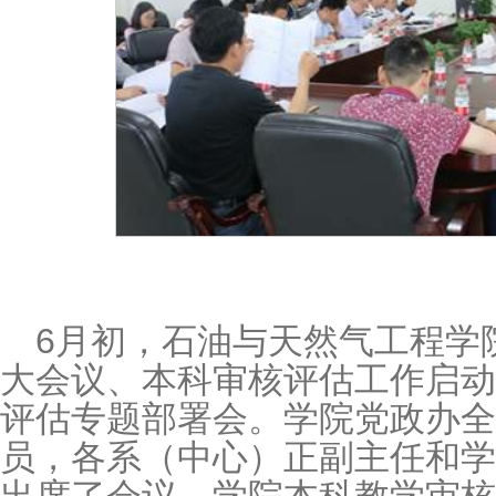
6月初，石油与天然气工程学
大会议、本科审核评估工作启动
评估专题部署会。学院党政办全
员，各系（中心）正副主任和学