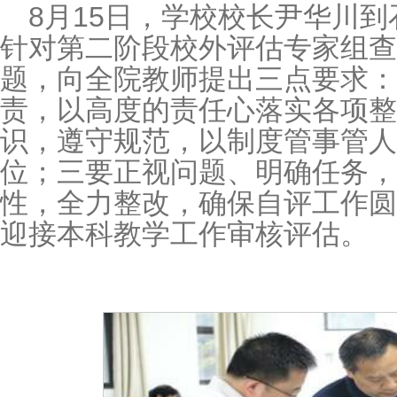
8月15日，学校校长尹华川
针对第二阶段校外评估专家组查
题，向全院教师提出三点要求：
责，以高度的责任心落实各项整
识，遵守规范，以制度管事管人
位；三要正视问题、明确任务，
性，全力整改，确保自评工作圆
迎接本科教学工作审核评估。