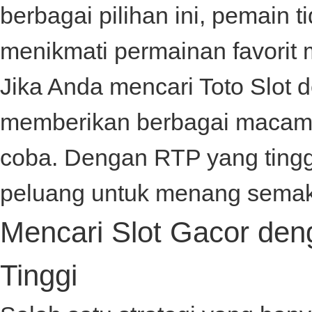
berbagai pilihan ini, pemain t
menikmati permainan favorit 
Jika Anda mencari
Toto Slot
d
memberikan berbagai macam 
coba. Dengan RTP yang tingg
peluang untuk menang semak
Mencari Slot Gacor de
Tinggi