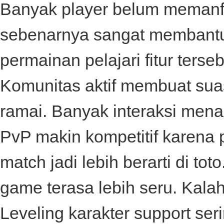
Banyak player belum memanfaa
sebenarnya sangat membantu
permainan pelajari fitur terse
Komunitas aktif membuat sua
ramai. Banyak interaksi menari
PvP makin kompetitif karena 
match jadi lebih berarti di
toto
game terasa lebih seru. Kala
Leveling karakter support se