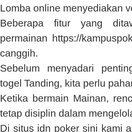
Lomba online menyediakan ve
Beberapa fitur yang dit
permainan
https://kampuspo
canggih.
Sebelum menyadari pentin
togel
Tanding, kita perlu paha
Ketika bermain Mainan, re
tetap disiplin dalam mengelol
Di
situs idn poker
sini kami 