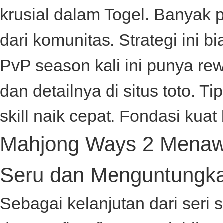
krusial dalam
Togel
. Banyak 
dari komunitas. Strategi ini bi
PvP season kali ini punya re
dan detailnya di
situs toto
. Ti
skill naik cepat. Fondasi kuat 
Mahjong Ways 2 Menawa
Seru dan Menguntungk
Sebagai kelanjutan dari seri