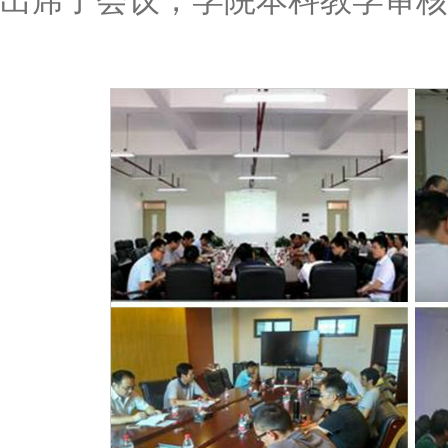
出席了会议，学院本科教学审核