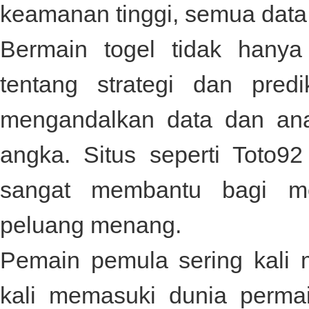
keamanan tinggi, semua data d
Bermain togel tidak hanya 
tentang strategi dan pred
mengandalkan data dan anal
angka. Situs seperti
Toto92
sangat membantu bagi me
peluang menang.
Pemain pemula sering kali 
kali memasuki dunia perma