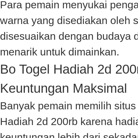
Para pemain menyukai penga
warna yang disediakan oleh
s
disesuaikan dengan budaya da
menarik untuk dimainkan.
Bo Togel Hadiah 2d 200r
Keuntungan Maksimal
Banyak pemain memilih situ
Hadiah 2d 200rb
karena hadi
keuntungan lebih dari sekada