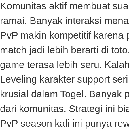
Komunitas aktif membuat sua
ramai. Banyak interaksi menari
PvP makin kompetitif karena 
match jadi lebih berarti di
toto
game terasa lebih seru. Kala
Leveling karakter support se
krusial dalam
Togel
. Banyak 
dari komunitas. Strategi ini bi
PvP season kali ini punya re