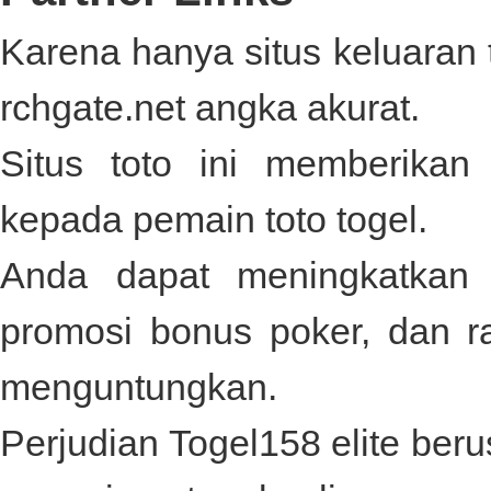
Karena hanya situs keluaran t
rchgate.net
angka akurat.
Situs toto ini memberika
kepada pemain toto togel.
Anda dapat meningkatka
promosi bonus poker, dan 
menguntungkan.
Perjudian
Togel158
elite beru