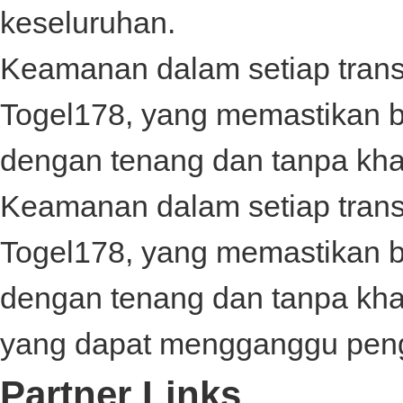
keseluruhan.
Keamanan dalam setiap transa
Togel178
, yang memastikan 
dengan tenang dan tanpa kha
Keamanan dalam setiap transa
Togel178
, yang memastikan 
dengan tenang dan tanpa kh
yang dapat mengganggu pen
Partner Links