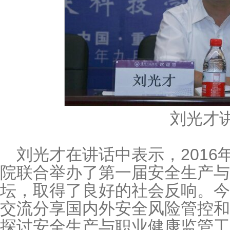
刘光才
刘光才在讲话中表示，201
院联合举办了第一届安全生产与
坛，取得了良好的社会反响。今
交流分享国内外安全风险管控和
探讨安全生产与职业健康监管工