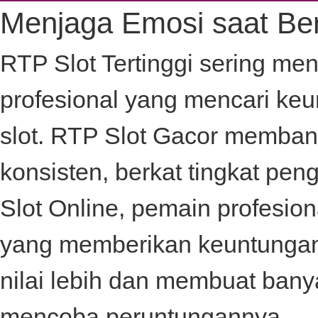
Menjaga Emosi saat Be
RTP Slot Tertinggi sering me
profesional yang mencari ke
slot.
RTP Slot
Gacor membant
konsisten, berkat tingkat pe
Slot Online, pemain profesion
yang memberikan keuntungan
nilai lebih dan membuat bany
mencoba peruntungannya.