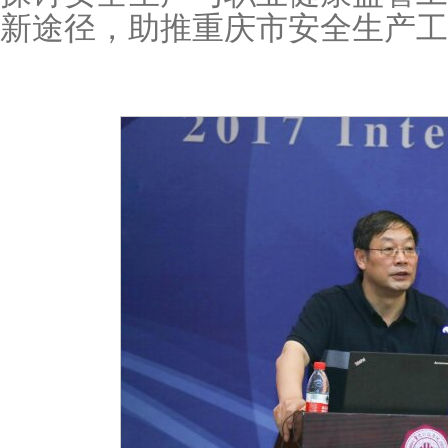
新途径，助推重庆市安全生产工