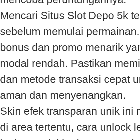
Mencari
Situs Slot Depo 5k
te
sebelum memulai permainan. 
bonus dan promo menarik ya
modal rendah. Pastikan memili
dan metode transaksi cepat 
aman dan menyenangkan.
Skin efek transparan unik in
di area tertentu, cara unloc