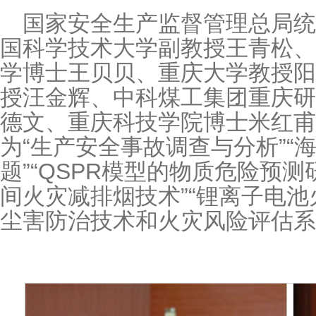
国家安全生产监督管理总局
国科学技术大学副教授王青松、
学博士王贝贝、重庆大学教授阳
授汪金辉、中科煤工集团重庆研
德文、重庆科技学院博士米红甫
为“生产安全事故调查与分析”“
题”“QSPR模型的物质危险预测
间火灾减排烟技术”“锂离子电池
尘害防治技术和火灾风险评估系