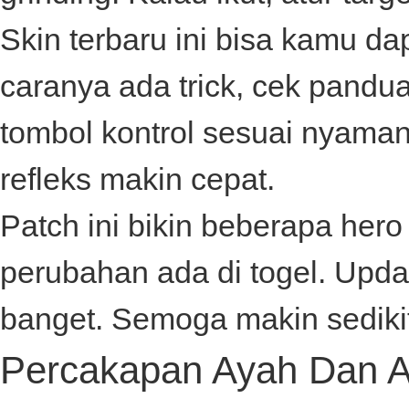
Skin terbaru ini bisa kamu dape
caranya ada trick, cek pandu
tombol kontrol sesuai nyaman
refleks makin cepat.
Patch ini bikin beberapa hero f
perubahan ada di
togel
. Upda
banget. Semoga makin sediki
Percakapan Ayah Dan 