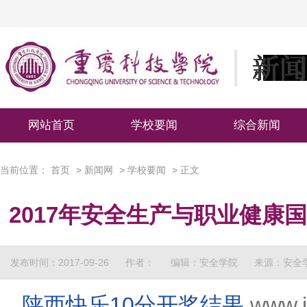
网站首页
学校要闻
综合新闻
当前位置：
首页
>
新闻网
>
学校要闻
> 正文
2017年安全生产与职业健康
发布时间：2017-09-26
作者：
编辑：安全学院
来源：安全
陕西快乐10分开奖结果
www.i