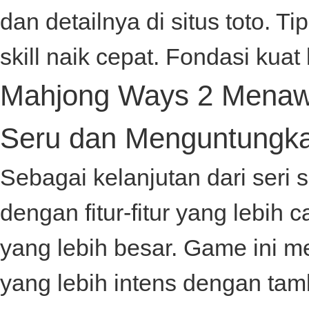
dan detailnya di
situs toto
. Ti
skill naik cepat. Fondasi kuat 
Mahjong Ways 2 Menawa
Seru dan Menguntungk
Sebagai kelanjutan dari seri
dengan fitur-fitur yang lebi
yang lebih besar. Game ini
yang lebih intens dengan tamba