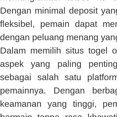
Dengan minimal deposit yan
fleksibel, pemain dapat me
dengan peluang menang yang t
Dalam memilih situs togel o
aspek yang paling penti
sebagai salah satu platf
pemainnya. Dengan berbag
keamanan yang tinggi, pe