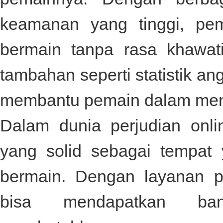
keamanan yang tinggi, pe
bermain tanpa rasa khawatir
tambahan seperti statistik an
membantu pemain dalam mene
Dalam dunia perjudian onl
yang solid sebagai tempat
bermain. Dengan layanan p
bisa mendapatkan ba