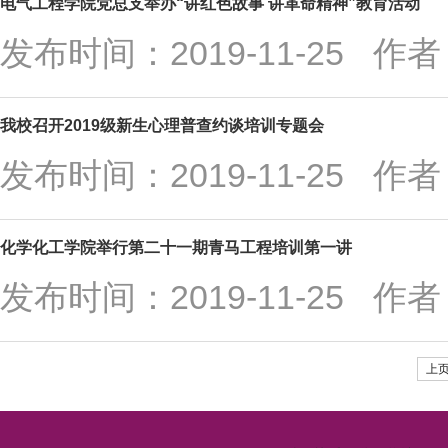
电气工程学院党总支举办“讲红色故事 讲革命精神”教育活动
发布时间：2019-11-25
作者
我校召开2019级新生心理普查约谈培训专题会
发布时间：2019-11-25
作者
化学化工学院举行第二十一期青马工程培训第一讲
发布时间：2019-11-25
作者
上