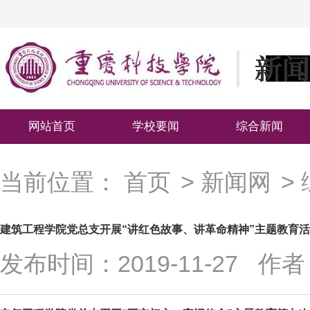
网站首页
学校要闻
综合新闻
当前位置：
首页
>
新闻网
>
建筑工程学院党总支开展“讲红色故事、讲革命精神”主题教育
发布时间：2019-11-27
作者