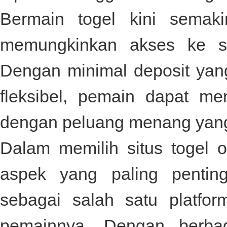
Bermain togel kini semak
memungkinkan akses ke si
Dengan minimal deposit yan
fleksibel, pemain dapat me
dengan peluang menang yang t
Dalam memilih situs togel o
aspek yang paling penti
sebagai salah satu platf
pemainnya. Dengan berbag