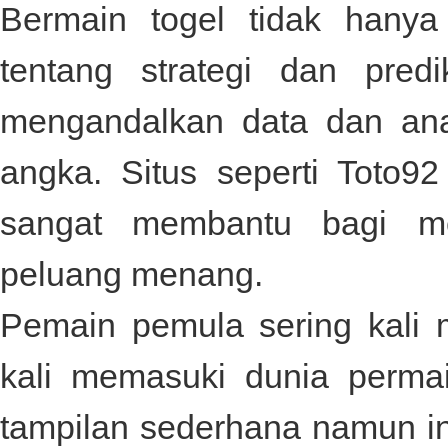
Bermain togel tidak hanya 
tentang strategi dan pred
mengandalkan data dan anal
angka. Situs seperti
Toto92
sangat membantu bagi me
peluang menang.
Pemain pemula sering kali 
kali memasuki dunia perma
tampilan sederhana namun i