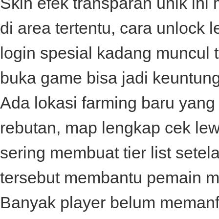
Skin efek transparan unik in
di area tertentu, cara unloc
login spesial kadang muncul
buka game bisa jadi keuntun
Ada lokasi farming baru yang 
rebutan, map lengkap cek le
sering membuat tier list setela
tersebut membantu pemain me
Banyak player belum memanfaa