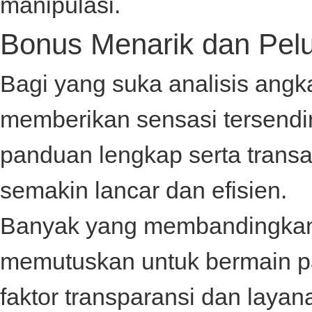
manipulasi.
Bonus Menarik dan Pelu
Bagi yang suka analisis angk
memberikan sensasi tersendir
panduan lengkap serta trans
semakin lancar dan efisien.
Banyak yang membandingkan
memutuskan untuk bermain 
faktor transparansi dan laya