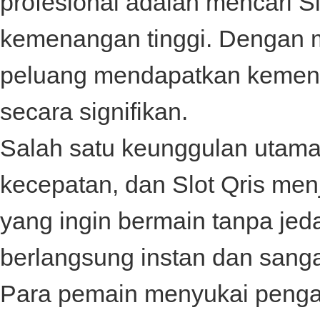
profesional adalah mencari
S
kemenangan tinggi. Dengan m
peluang mendapatkan kemena
secara signifikan.
Salah satu keunggulan utama
kecepatan, dan
Slot Qris
menj
yang ingin bermain tanpa je
berlangsung instan dan sangat
Para pemain menyukai penga