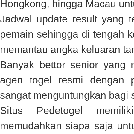
Hongkong, hingga Macau unt
Jadwal update result yang 
pemain sehingga di tengah k
memantau angka keluaran tanp
Banyak bettor senior yan
agen togel resmi dengan 
sangat menguntungkan bagi 
Situs
Pedetogel
memiliki
memudahkan siapa saja unt