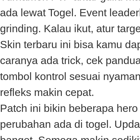
ada lewat
Togel
. Event leade
grinding. Kalau ikut, atur targe
Skin terbaru ini bisa kamu dape
caranya ada trick, cek pandu
tombol kontrol sesuai nyaman
refleks makin cepat.
Patch ini bikin beberapa hero f
perubahan ada di
togel
. Upda