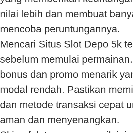
nilai lebih dan membuat bany
mencoba peruntungannya.
Mencari
Situs Slot Depo 5k
te
sebelum memulai permainan. 
bonus dan promo menarik ya
modal rendah. Pastikan memili
dan metode transaksi cepat 
aman dan menyenangkan.