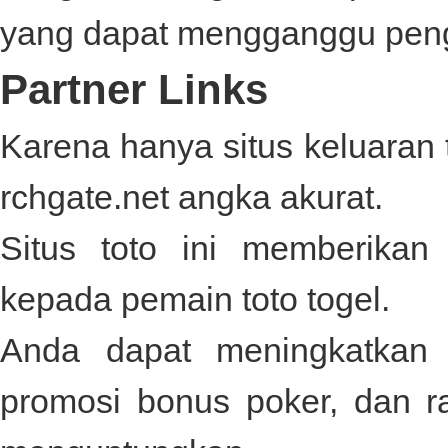
yang dapat mengganggu pen
Partner Links
Karena hanya situs keluaran t
rchgate.net
angka akurat.
Situs toto ini memberika
kepada pemain toto togel.
Anda dapat meningkatka
promosi bonus poker, dan 